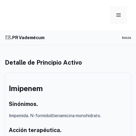
Skip
to
Menu
content
PR Vademécum
Inicio
Detalle de Principio Activo
Imipenem
Sinónimos.
Imipemida. N-formidoiltienamicina monohidrato.
Acción terapéutica.