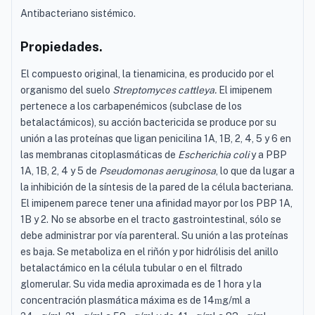
Antibacteriano sistémico.
Propiedades.
El compuesto original, la tienamicina, es producido por el
organismo del suelo
Streptomyces cattleya.
El imipenem
pertenece a los carbapenémicos (subclase de los
betalactámicos), su acción bactericida se produce por su
unión a las proteínas que ligan penicilina 1A, 1B, 2, 4, 5 y 6 en
las membranas citoplasmáticas de
Escherichia coli
y a PBP
1A, 1B, 2, 4 y 5 de
Pseudomonas aeruginosa
, lo que da lugar a
la inhibición de la síntesis de la pared de la célula bacteriana.
El imipenem parece tener una afinidad mayor por los PBP 1A,
1B y 2. No se absorbe en el tracto gastrointestinal, sólo se
debe administrar por vía parenteral. Su unión a las proteínas
es baja. Se metaboliza en el riñón y por hidrólisis del anillo
betalactámico en la célula tubular o en el filtrado
glomerular. Su vida media aproximada es de 1 hora y la
concentración plasmática máxima es de 14
g/ml a
m