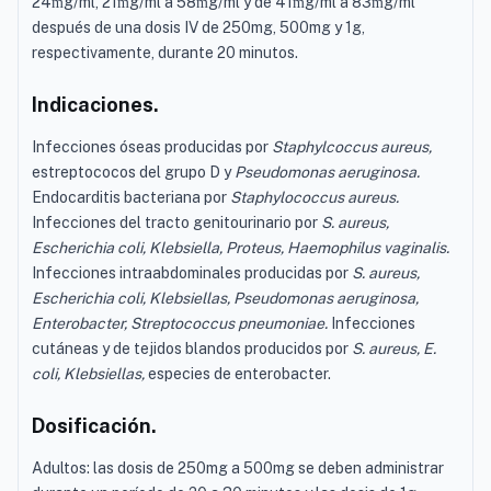
24
g/ml, 21
g/ml a 58
g/ml y de 41
g/ml a 83
g/ml
m
m
m
m
m
después de una dosis IV de 250mg, 500mg y 1g,
respectivamente, durante 20 minutos.
Indicaciones.
Infecciones óseas producidas por
Staphylcoccus aureus,
estreptococos del grupo D y
Pseudomonas aeruginosa.
Endocarditis bacteriana por
Staphylococcus aureus.
Infecciones del tracto genitourinario por
S. aureus,
Escherichia coli, Klebsiella, Proteus, Haemophilus vaginalis.
Infecciones intraabdominales producidas por
S. aureus,
Escherichia coli, Klebsiellas, Pseudomonas aeruginosa,
Enterobacter, Streptococcus pneumoniae.
Infecciones
cutáneas y de tejidos blandos producidos por
S. aureus, E.
coli, Klebsiellas,
especies de enterobacter.
Dosificación.
Adultos: las dosis de 250mg a 500mg se deben administrar