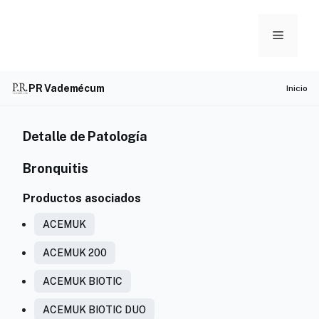
Skip
to
Menu
content
PR Vademécum
Inicio
Detalle de Patología
Bronquitis
Productos asociados
ACEMUK
ACEMUK 200
ACEMUK BIOTIC
ACEMUK BIOTIC DUO