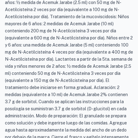
años: ½ medida de Acemuk Jarabe (2.5 ml) con 50 mg de N-
Acetilcisteína 2 veces por día (equivalente a 100 mg de N-
Acetilcisteína por día). Tratamiento de la mucoviscidosis: Niños
mayores de 6 años: 2 medidas de Acemuk Jarabe (10 ml)
conteniendo 200 mg de N-Acetilcisteína 3 veces por día
(equivalente a 600 mg de N-Acetilcisteína por día). Niños entre 2
y 6 años: una medida de Acemuk Jarabe (5 ml) conteniendo 100
mg de N-Acetilcisteína 4 veces por día (equivalente a 400 mg de
N-Acetilcisteína por día). Lactantes a partir de la 5ta. semana de
vida y niños menores de 2 años: ½ medida de Acemuk Jarabe (2.5
ml) conteniendo 50 mg de N-Acetilcisteína 3 veces por día
(equivalente a 150 mg de N-Acetilcisteína por día). El
tratamiento debe iniciarse en forma gradual. Aclaración: 2
medidas (equivalente a 10 ml) de Acemuk Jarabe 2% contienen
3.7 g de sorbitol. Cuando se aplican las instrucciones para la
posología se suministran 3.7 g de sorbitol (D-glucitol) en cada
administración. Modo de preparación: El granulado se prepara
como solución y debe ingerirse luego de las comidas. Agregue
agua hasta aproximadamente la medida del ancho de un dedo
por debajo de la marca. Cierre el frasco y agítelo intensamente.