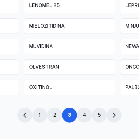
LENOMEL 25
LEPR
MIELOZITIDINA
MINJU
MUVIDINA
NEWA
OLVESTRAN
ONCO
OXITINOL
PALB
1
2
3
4
5