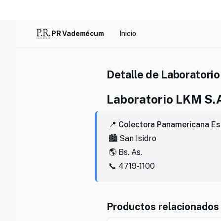
Skip
to
content
PR Vademécum
Inicio
Detalle de Laboratorio
Laboratorio LKM S.
📍 Colectora Panamericana Es
🏙️ San Isidro
🌎 Bs. As.
📞 4719-1100
Productos relacionados