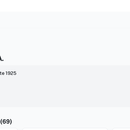
A.
te 1925
 (69)