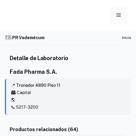
Skip
to
Menu
content
PR Vademécum
Inicio
Detalle de Laboratorio
Fada Pharma S.A.
📍 Tronador 4890 Piso 11
🏙️ Capital
🌎
📞 5217-3200
Productos relacionados (64)