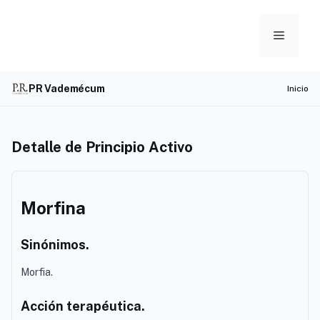
Skip
to
Menu
content
PR Vademécum
Inicio
Detalle de Principio Activo
Morfina
Sinónimos.
Morfia.
Acción terapéutica.