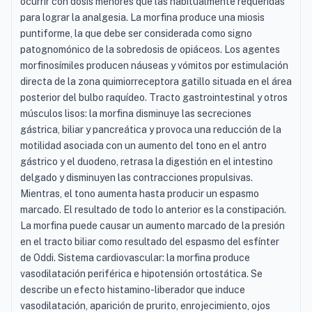
ocurrir con dosis menores que las habitualmente requeridas
para lograr la analgesia. La morfina produce una miosis
puntiforme, la que debe ser considerada como signo
patognomónico de la sobredosis de opiáceos. Los agentes
morfinosímiles producen náuseas y vómitos por estimulación
directa de la zona quimiorreceptora gatillo situada en el área
posterior del bulbo raquídeo. Tracto gastrointestinal y otros
músculos lisos: la morfina disminuye las secreciones
gástrica, biliar y pancreática y provoca una reducción de la
motilidad asociada con un aumento del tono en el antro
gástrico y el duodeno, retrasa la digestión en el intestino
delgado y disminuyen las contracciones propulsivas.
Mientras, el tono aumenta hasta producir un espasmo
marcado. El resultado de todo lo anterior es la constipación.
La morfina puede causar un aumento marcado de la presión
en el tracto biliar como resultado del espasmo del esfínter
de Oddi. Sistema cardiovascular: la morfina produce
vasodilatación periférica e hipotensión ortostática. Se
describe un efecto histamino-liberador que induce
vasodilatación, aparición de prurito, enrojecimiento, ojos