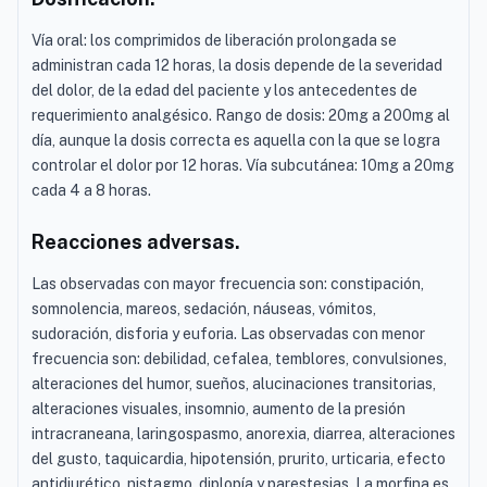
Vía oral: los comprimidos de liberación prolongada se
administran cada 12 horas, la dosis depende de la severidad
del dolor, de la edad del paciente y los antecedentes de
requerimiento analgésico. Rango de dosis: 20mg a 200mg al
día, aunque la dosis correcta es aquella con la que se logra
controlar el dolor por 12 horas. Vía subcutánea: 10mg a 20mg
cada 4 a 8 horas.
Reacciones adversas.
Las observadas con mayor frecuencia son: constipación,
somnolencia, mareos, sedación, náuseas, vómitos,
sudoración, disforia y euforia. Las observadas con menor
frecuencia son: debilidad, cefalea, temblores, convulsiones,
alteraciones del humor, sueños, alucinaciones transitorias,
alteraciones visuales, insomnio, aumento de la presión
intracraneana, laringospasmo, anorexia, diarrea, alteraciones
del gusto, taquicardia, hipotensión, prurito, urticaria, efecto
antidiurético, nistagmo, diplopía y parestesias. La morfina es