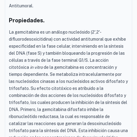
Antitumoral.
Propiedades.
La gemcitabina es un análogo nucleósido (2',2'-
difluorodesoxicitidina) con actividad antitumoral que exhibe
especificidad en la fase celular, interviniendo en la síntesis
del DNA (fase S) y también bloqueando la progresión de las
células a través de la fase terminal G1/S. La acción
citotóxica
in vitro
de la gemcitabina es concentración y
tiempo dependiente. Se metaboliza intracelularmente por
las nucleósidos cinasas a los nucleósidos activos difosfato y
trifosfato. Su efecto citotóxico es atribuido a la
combinación de dos acciones de los nucleósidos difosfato y
trifosfato, los cuales producen la inhibición de la síntesis del
DNA. Primero, la gemcitabina difosfato inhibe la
ribonucleótido reductasa, la cual es responsable de
catalizar las reacciones que generan la desoxinucleósido
trifosfato para la síntesis del DNA. Esta inhibición causa una