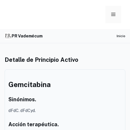
Skip
to
Menu
content
PR Vademécum
Inicio
Detalle de Principio Activo
Gemcitabina
Sinónimos.
dFdC. dFdCyd.
Acción terapéutica.