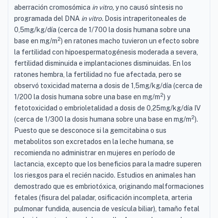
aberración cromosómica
in vitro,
y no causó síntesis no
programada del DNA
in vitro.
Dosis intraperitoneales de
0,5mg/kg/día (cerca de 1/700 la dosis humana sobre una
2
base en mg/m
) en ratones macho tuvieron un efecto sobre
la fertilidad con hipoespermatogénesis moderada a severa,
fertilidad disminuida e implantaciones disminuidas. En los
ratones hembra, la fertilidad no fue afectada, pero se
observó toxicidad materna a dosis de 1,5mg/kg/día (cerca de
2
1/200 la dosis humana sobre una base en mg/m
) y
fetotoxicidad o embrioletalidad a dosis de 0,25mg/kg/día IV
2
(cerca de 1/300 la dosis humana sobre una base en mg/m
).
Puesto que se desconoce si la gemcitabina o sus
metabolitos son excretados en la leche humana, se
recomienda no administrar en mujeres en período de
lactancia, excepto que los beneficios para la madre superen
los riesgos para el recién nacido. Estudios en animales han
demostrado que es embriotóxica, originando malformaciones
fetales (fisura del paladar, osificación incompleta, arteria
pulmonar fundida, ausencia de vesícula biliar), tamaño fetal