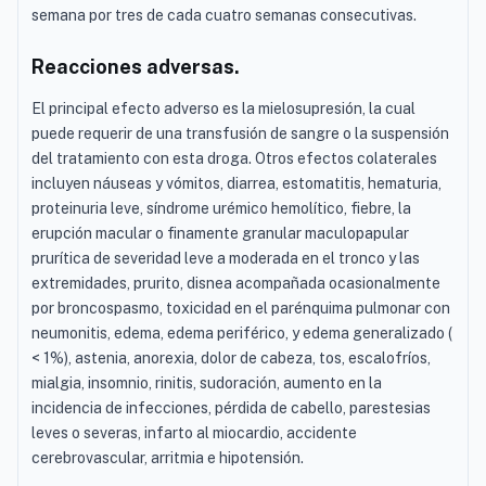
semana por tres de cada cuatro semanas consecutivas.
Reacciones adversas.
El principal efecto adverso es la mielosupresión, la cual
puede requerir de una transfusión de sangre o la suspensión
del tratamiento con esta droga. Otros efectos colaterales
incluyen náuseas y vómitos, diarrea, estomatitis, hematuria,
proteinuria leve, síndrome urémico hemolítico, fiebre, la
erupción macular o finamente granular maculopapular
prurítica de severidad leve a moderada en el tronco y las
extremidades, prurito, disnea acompañada ocasionalmente
por broncospasmo, toxicidad en el parénquima pulmonar con
neumonitis, edema, edema periférico, y edema generalizado (
< 1%), astenia, anorexia, dolor de cabeza, tos, escalofríos,
mialgia, insomnio, rinitis, sudoración, aumento en la
incidencia de infecciones, pérdida de cabello, parestesias
leves o severas, infarto al miocardio, accidente
cerebrovascular, arritmia e hipotensión.