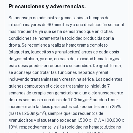
Precauciones y advertencias.
Se aconseja no administrar gemcitabina a tiempos de
infusión mayores de 60 minutos y a una dosificación semanal
más frecuente, ya que se ha demostrado que en dichas
condiciones se incrementa la toxicidad producida por la
droga. Se recomienda realizar hemograma completo
(plaquetas, leucocitos y granulocitos) antes de cada dosis
de gemcitabina, ya que, en caso de toxicidad hematológica,
esta dosis puede ser reducida o suspendida. De igual forma,
se aconseja controlar las funciones hepática y renal
incluyendo transaminasas y creatinina sérica. Los pacientes
quienes completen el ciclo de tratamiento inicial de 7
semanas de terapia con gemcitabina o un ciclo subsecuente
2
de tres semanas a una dosis de 1.000mg/m
pueden tener
incrementada la dosis para ciclos subsecuentes en un 25%
2
(hasta 1.250mg/m
), siempre que los recuentos de
6
granulocitos y plaquetario excedan 1.500 x 10
/l y 100.000 x
6
10
/l, respectivamente, y si la toxicidad no hematológica no