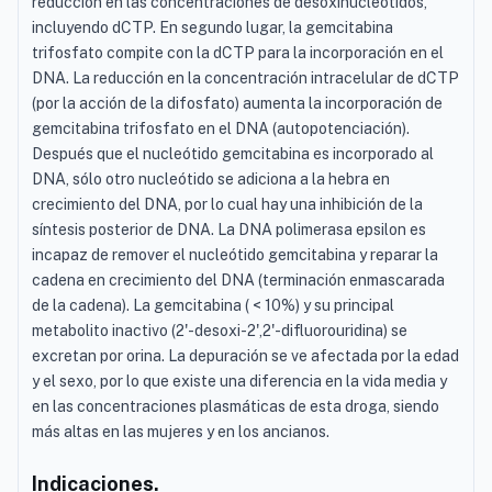
reducción en las concentraciones de desoxinucleótidos,
incluyendo dCTP. En segundo lugar, la gemcitabina
trifosfato compite con la dCTP para la incorporación en el
DNA. La reducción en la concentración intracelular de dCTP
(por la acción de la difosfato) aumenta la incorporación de
gemcitabina trifosfato en el DNA (autopotenciación).
Después que el nucleótido gemcitabina es incorporado al
DNA, sólo otro nucleótido se adiciona a la hebra en
crecimiento del DNA, por lo cual hay una inhibición de la
síntesis posterior de DNA. La DNA polimerasa epsilon es
incapaz de remover el nucleótido gemcitabina y reparar la
cadena en crecimiento del DNA (terminación enmascarada
de la cadena). La gemcitabina ( < 10%) y su principal
metabolito inactivo (2'-desoxi-2',2'-difluorouridina) se
excretan por orina. La depuración se ve afectada por la edad
y el sexo, por lo que existe una diferencia en la vida media y
en las concentraciones plasmáticas de esta droga, siendo
más altas en las mujeres y en los ancianos.
Indicaciones.