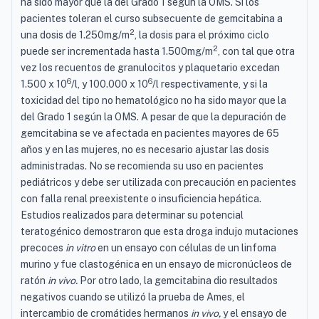
ha sido mayor que la del Grado 1 según la OMS. Si los
pacientes toleran el curso subsecuente de gemcitabina a
2
una dosis de 1.250mg/m
, la dosis para el próximo ciclo
2
puede ser incrementada hasta 1.500mg/m
, con tal que otra
vez los recuentos de granulocitos y plaquetario excedan
6
6
1.500 x 10
/l, y 100.000 x 10
/l respectivamente, y si la
toxicidad del tipo no hematológico no ha sido mayor que la
del Grado 1 según la OMS. A pesar de que la depuración de
gemcitabina se ve afectada en pacientes mayores de 65
años y en las mujeres, no es necesario ajustar las dosis
administradas. No se recomienda su uso en pacientes
pediátricos y debe ser utilizada con precaución en pacientes
con falla renal preexistente o insuficiencia hepática.
Estudios realizados para determinar su potencial
teratogénico demostraron que esta droga indujo mutaciones
precoces
in vitro
en un ensayo con células de un linfoma
murino y fue clastogénica en un ensayo de micronúcleos de
ratón
in vivo.
Por otro lado, la gemcitabina dio resultados
negativos cuando se utilizó la prueba de Ames, el
intercambio de cromátides hermanos
in vivo,
y el ensayo de