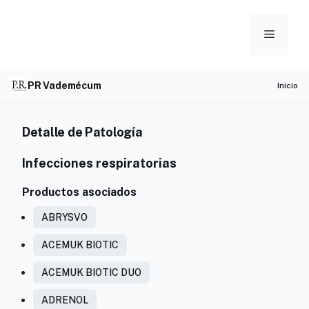
Skip
to
Menu
content
PR Vademécum
Inicio
Detalle de Patología
Infecciones respiratorias
Productos asociados
ABRYSVO
ACEMUK BIOTIC
ACEMUK BIOTIC DUO
ADRENOL