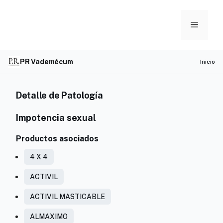
Skip
to
Menu
content
PR Vademécum
Inicio
Detalle de Patología
Impotencia sexual
Productos asociados
4 X 4
ACTIVIL
ACTIVIL MASTICABLE
ALMAXIMO