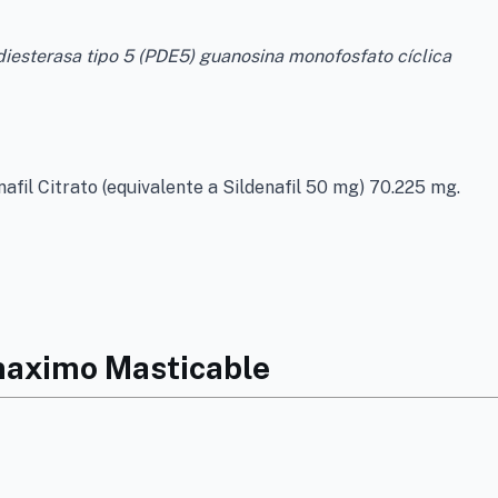
odiesterasa tipo 5 (PDE5) guanosina monofosfato cíclica
fil Citrato (equivalente a Sildenafil 50 mg) 70.225 mg.
lmaximo Masticable