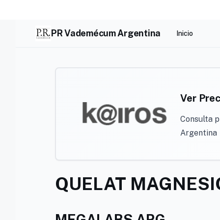
Skip
to
content
PR Vademécum Argentina
Inicio
Ver Prec
Consulta p
Argentina
QUELAT MAGNESI
MEGALABS ARG.