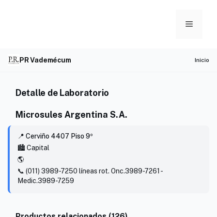
Skip
to
Menu
content
PR Vademécum
Inicio
Detalle de Laboratorio
Microsules Argentina S.A.
📍 Cerviño 4407 Piso 9º
🏙️ Capital
🌎
📞 (011) 3989-7250 líneas rot. Onc.3989-7261 -
Medic.3989-7259
Productos relacionados (126)