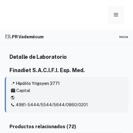
Skip
to
Menu
content
PR Vademécum
Inicio
Detalle de Laboratorio
Finadiet S.A.C.I.F.I. Esp. Med.
📍 Hipólito Yrigoyen 3771
🏙️ Capital
🌎
📞 4981-5444/5544/5644/0860/0201
Productos relacionados (72)