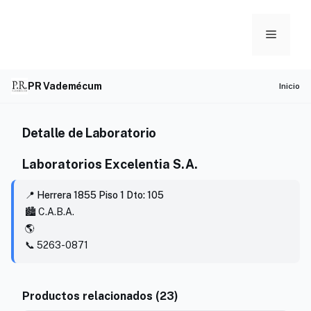
Skip
to
Menu
content
PR Vademécum
Inicio
Detalle de Laboratorio
Laboratorios Excelentia S.A.
📍 Herrera 1855 Piso 1 Dto: 105
🏙️ C.A.B.A.
🌎
📞 5263-0871
Productos relacionados (23)