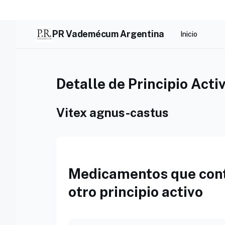
Skip
to
content
PR Vademécum Argentina
Inicio
Detalle de Principio Acti
Vitex agnus-castus
Medicamentos que cont
otro principio activo