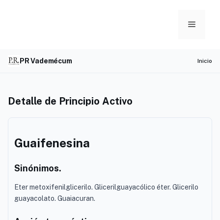
Skip
to
Menu
content
PR Vademécum
Inicio
Detalle de Principio Activo
Guaifenesina
Sinónimos.
Eter metoxifenilglicerilo. Glicerilguayacólico éter. Glicerilo
guayacolato. Guaiacuran.