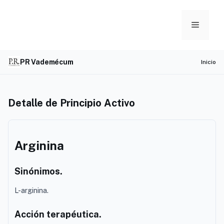
Skip
to
Menu
content
PR Vademécum
Inicio
Detalle de Principio Activo
Arginina
Sinónimos.
L-arginina.
Acción terapéutica.