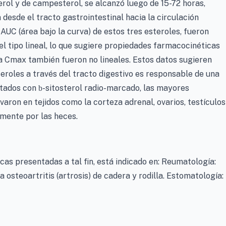
erol y de campesterol, se alcanzó luego de 15-72 horas,
desde el tracto gastrointestinal hacia la circulación
AUC (área bajo la curva) de estos tres esteroles, fueron
l tipo lineal, lo que sugiere propiedades farmacocinéticas
a Cmax también fueron no lineales. Estos datos sugieren
teroles a través del tracto digestivo es responsable de una
entados con
-sitosterol radio-marcado, las mayores
b
aron en tejidos como la corteza adrenal, ovarios, testículos
lmente por las heces.
icas presentadas a tal fin, está indicado en: Reumatología:
 osteoartritis (artrosis) de cadera y rodilla. Estomatología: