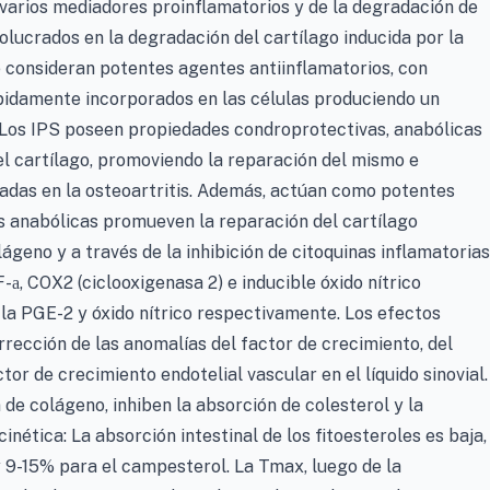
e varios mediadores proinflamatorios y de la degradación de
volucrados en la degradación del cartílago inducida por la
se consideran potentes agentes antiinflamatorios, con
ápidamente incorporados en las células produciendo un
. Los IPS poseen propiedades condroprotectivas, anabólicas
del cartílago, promoviendo la reparación del mismo e
cadas en la osteoartritis. Además, actúan como potentes
es anabólicas promueven la reparación del cartílago
lágeno y a través de la inhibición de citoquinas inflamatorias
F-
, COX2 (ciclooxigenasa 2) e inducible óxido nítrico
a
 la PGE-2 y óxido nítrico respectivamente. Los efectos
rección de las anomalías del factor de crecimiento, del
tor de crecimiento endotelial vascular en el líquido sinovial.
de colágeno, inhiben la absorción de colesterol y la
nética: La absorción intestinal de los fitoesteroles es baja,
 y 9-15% para el campesterol. La Tmax, luego de la