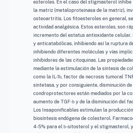
esteroles. En el caso del stigmasterol inhib
la matriz (metaloproteinasa de la matriz), in
osteoartritis. Los fitoesteroles en general, 
actividad analgésica. Estos esteroles, son r
incremento del estatus antioxidante celular
y anticatabólicas, inhibiendo así la ruptura 
inhibiendo diferentes moléculas y vías impli
inhibidores de las citoquinas. Las propiedad
mediante la estimulación de la síntesis de co
como la IL-1
, factor de necrosis tumoral TN
b
sintetasa, y por consiguiente, disminución de
condroprotectores están mediados por la cor
aumento de TGF-
y de la disminución del fac
b
Los Insaponificables estimulan la producción 
biosíntesis endógena de colesterol. Farmacoci
4-5% para el
-sitosterol y el stigmasterol,
b