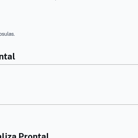
psulas.
ntal
liza Prontal