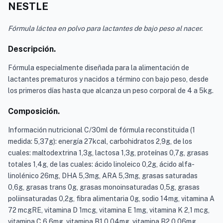
NESTLE
Fórmula láctea en polvo para lactantes de bajo peso al nacer.
Descripción.
Fórmula especialmente diseñada para la alimentación de
lactantes prematuros y nacidos a término con bajo peso, desde
los primeros días hasta que alcanza un peso corporal de 4 a 5kg.
Composición.
Información nutricional C/30ml de fórmula reconstituida (1
medida: 5,37g): energía 27kcal, carbohidratos 2,9g, de los
cuales: maltodextrina 1,3g, lactosa 1,3g, proteínas 0,7g, grasas
totales 1,4g, de las cuales: ácido linoleico 0,2g, ácido alfa-
linolénico 26mg, DHA 5,3mg, ARA 5,3mg, grasas saturadas
0,6g, grasas trans 0g, grasas monoinsaturadas 0,5g, grasas
poliinsaturadas 0,2g, fibra alimentaria 0g, sodio 14mg, vitamina A
72 mcgRE, vitamina D 1mcg, vitamina E 1mg, vitamina K 2,1 mcg,
vitamina C 6,6mg, vitamina B1 0,04mg, vitamina B2 0,06mg,