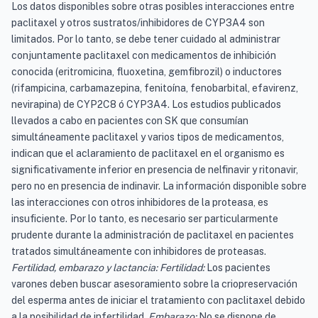
Los datos disponibles sobre otras posibles interacciones entre
paclitaxel y otros sustratos/inhibidores de CYP3A4 son
limitados. Por lo tanto, se debe tener cuidado al administrar
conjuntamente paclitaxel con medicamentos de inhibición
conocida (eritromicina, fluoxetina, gemfibrozil) o inductores
(rifampicina, carbamazepina, fenitoína, fenobarbital, efavirenz,
nevirapina) de CYP2C8 ó CYP3A4. Los estudios publicados
llevados a cabo en pacientes con SK que consumían
simultáneamente paclitaxel y varios tipos de medicamentos,
indican que el aclaramiento de paclitaxel en el organismo es
significativamente inferior en presencia de nelfinavir y ritonavir,
pero no en presencia de indinavir. La información disponible sobre
las interacciones con otros inhibidores de la proteasa, es
insuficiente. Por lo tanto, es necesario ser particularmente
prudente durante la administración de paclitaxel en pacientes
tratados simultáneamente con inhibidores de proteasas.
Fertilidad, embarazo y lactancia:
Fertilidad:
Los pacientes
varones deben buscar asesoramiento sobre la criopreservación
del esperma antes de iniciar el tratamiento con paclitaxel debido
a la posibilidad de infertilidad.
Embarazo:
No se dispone de