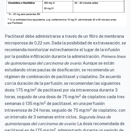
Paclitaxel debe administrarse a través de un filtro de membrana
microporosa de 0,22
m. Dada la posibilidad de extravasación, se
m
recomienda monitorizar estrechamente el lugar de la infusión
por la posible infiltración durante la administración.
Primera línea
de quimioterapia del carcinoma de ovario:
Aunque se están
estudiando otras pautas de dosificación, se recomienda un
régimen de combinación de paclitaxel y cisplatino. De acuerdo
con la duración de la perfusión, se recomiendan las siguientes
2
dosis: 175 mg/m
de paclitaxel por vía intravenosa durante 3
2
horas, seguido de una dosis de 75 mg/m
de cisplatino cada tres
2
semanas ó 135 mg/m
de paclitaxel, en una perfusión
2
intravenosa de 24 horas, seguido de 75 mg/m
de cisplatino, con
un intervalo de 3 semanas entre ciclos.
Segunda línea de
quimioterapia del carcinoma de ovario:
La dosis recomendada de
2
paclitaxel es de 175 mg/m
, administrado durante un período de