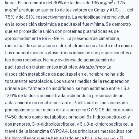
2
lineal. El incremento del 30% de la dosis de 135 mg/m
a 175
2
mg/m
produjo un aumento de los valores de Cmax y AUC
del
0→∞
75% y del 81%, respectivamente. La variabilidad interindividual
en la exposición sistémica a paclitaxel fue mínima. Se demostró
que en promedio la unión con proteínas plasmáticas es de
aproximadamente 89% - 98 %. La presencia de cimetidina,
ranitidina, dexametasona o difenhidramina no afecta esta unión.
Las concentraciones plasmáticas máximas son proporcionales a
las dosis recibidas. No hay evidencia de acumulación de
paclitaxel en tratamientos múltiples.
Metabolismo:
La
disposición metabólica de paclitaxel en el hombre no ha sido
totalmente establecida. Los valores medios de la recuperación
urinaria del fármaco no modificado, se han estimado entre 1,3 a
12,6% de la dosis administrada, indicando la presencia de un
aclaramiento no renal importante. Paclitaxel es metabolizado
principalmente por medio de la isoenzima CYP2C8 del citocromo
P450, dando como metabolitos principal 6
-hidroxipaclitaxel y
a
dos menores, 3-p-didroxiplaclitaxel y 6
,3-p-dihidropaclitaxel, a
a
través de la isoenzima CYP3A4. Los principales metabolitos son
los hidroxilados que se han aislado en la bilis.
Eliminación:
El