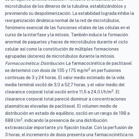
microtúbulos de los dímeros de la tubulina, estabilizándolos y
previniendo su despolimerización. La estabilidad lograda inhibe la
reorganización dinámica normal de la red de microtúbulos,
fenómeno esencial de las funciones vitales de las células en el
curso de la interfase y la mitosis. También induce la formación
anormal de paquetes y haces de microtúbulos durante el ciclo
celular así como la constitución de múltiples formaciones
agrupadas (ásteres) de microtúbulos durante la mitosis.
Farmacocinética: Distribución:
La farmacocinética de paclitaxel
2
se determinó con dosis de 135 y 175 mg/m
en perfusiones
continuas de 3 y 24 horas. El valor medio estimado de la vida
media terminal osciló de 3,0 a 52,7 horas, y el valor medio del
2
clearance corporal total osciló entre 11,6 a 24,0 l/h/m
. El
clearance corporal total pareció disminuir a concentraciones
plasmáticas elevadas de paclitaxel. El volumen medio de
distribución en estado de equilibrio, osciló en un rango de 198 a
2
688 l/m
, indicando la presencia de una distribución
extravascular importante y/o fijación tisular. Con la perfusión de
3 horas, el incremento de dosis presenta una farmacocinética no