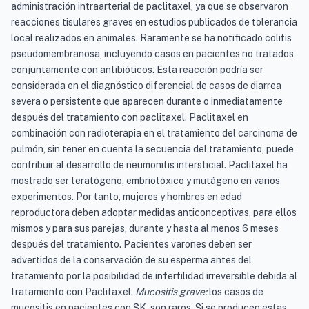
administración intraarterial de paclitaxel, ya que se observaron
reacciones tisulares graves en estudios publicados de tolerancia
local realizados en animales. Raramente se ha notificado colitis
pseudomembranosa, incluyendo casos en pacientes no tratados
conjuntamente con antibióticos. Esta reacción podría ser
considerada en el diagnóstico diferencial de casos de diarrea
severa o persistente que aparecen durante o inmediatamente
después del tratamiento con paclitaxel. Paclitaxel en
combinación con radioterapia en el tratamiento del carcinoma de
pulmón, sin tener en cuenta la secuencia del tratamiento, puede
contribuir al desarrollo de neumonitis intersticial. Paclitaxel ha
mostrado ser teratógeno, embriotóxico y mutágeno en varios
experimentos. Por tanto, mujeres y hombres en edad
reproductora deben adoptar medidas anticonceptivas, para ellos
mismos y para sus parejas, durante y hasta al menos 6 meses
después del tratamiento. Pacientes varones deben ser
advertidos de la conservación de su esperma antes del
tratamiento por la posibilidad de infertilidad irreversible debida al
tratamiento con Paclitaxel.
Mucositis grave:
los casos de
mucositis en pacientes con SK, son raros. Si se producen estas