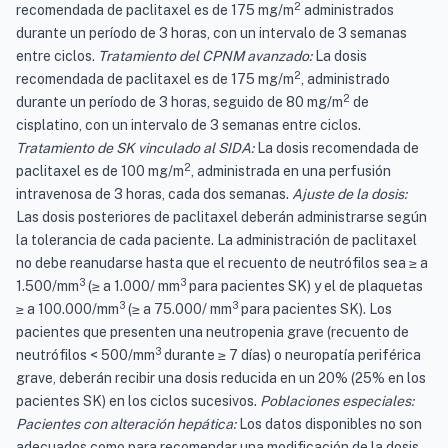
2
recomendada de paclitaxel es de 175 mg/m
administrados
durante un período de 3 horas, con un intervalo de 3 semanas
entre ciclos.
Tratamiento del CPNM avanzado:
La dosis
2
recomendada de paclitaxel es de 175 mg/m
, administrado
2
durante un período de 3 horas, seguido de 80 mg/m
de
cisplatino, con un intervalo de 3 semanas entre ciclos.
Tratamiento de SK vinculado al SIDA:
La dosis recomendada de
2
paclitaxel es de 100 mg/m
, administrada en una perfusión
intravenosa de 3 horas, cada dos semanas.
Ajuste de la dosis:
Las dosis posteriores de paclitaxel deberán administrarse según
la tolerancia de cada paciente. La administración de paclitaxel
no debe reanudarse hasta que el recuento de neutrófilos sea ≥ a
3
3
1.500/mm
(≥ a 1.000/ mm
para pacientes SK) y el de plaquetas
3
3
≥ a 100.000/mm
(≥ a 75.000/ mm
para pacientes
SK). Los
pacientes que presenten una neutropenia grave (recuento de
3
neutrófilos < 500/mm
durante ≥ 7 días) o neuropatía periférica
grave, deberán recibir una dosis reducida en un 20% (25% en los
pacientes SK) en los ciclos sucesivos.
Poblaciones especiales:
Pacientes con alteración hepática:
Los datos disponibles no son
adecuados como para recomendar una modificación de la dosis