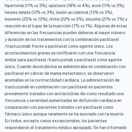
hipertonía (11% vs 3%), epistaxis (18% vs 4%), acné (11% vs 3%),
herpes simple (12% vs 3%), lesión accidental (13% vs 3%),
insomnio (25% vs 13%), rinitis (22% vs 5%), sinusitis (21% vs 7%) y
reacción en el lugar de la inyección (7% vs 1%). Algunas de estas
diferencias en las frecuencias pueden deberse al mayor número
y duración de los tratamientos con la combinación paclitaxel
/trastuzumab frente a paclitaxel como agente único. Los
acontecimientos graves se notificaron con una frecuencia
similar para paclitaxel /trastuzumab y paclitaxel como agente
único. Cuando doxorubicina se administraba en combinación con
paclitaxel en cáncer de mama metastásico, se observaron
anomalías en la contractilidad cardiaca. La administración de
trastuzumab en combinación con paclitaxel en pacientes
previamente tratados con antraciclinas dio como resultado una
frecuencia y severidad aumentadas de disfunción cardiaca en
comparación con pacientes tratados con paclitaxel como
fármaco único aunque raramente se ha asociado con la muerte.
En todos, excepto casos excepcionales, los pacientes
respondieron al tratamiento médico apropiado. Se han informado