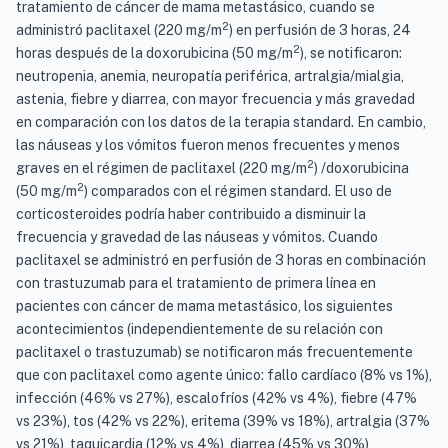
tratamiento de cáncer de mama metastásico, cuando se
2
administró paclitaxel (220 mg/m
) en perfusión de 3 horas, 24
2
horas después de la doxorubicina (50 mg/m
), se notificaron:
neutropenia, anemia, neuropatía periférica, artralgia/mialgia,
astenia, fiebre y diarrea, con mayor frecuencia y más gravedad
en comparación con los datos de la terapia standard. En cambio,
las náuseas y los vómitos fueron menos frecuentes y menos
2
graves en el régimen de paclitaxel (220 mg/m
) /doxorubicina
2
(50 mg/m
) comparados con el régimen standard. El uso de
corticosteroides podría haber contribuido a disminuir la
frecuencia y gravedad de las náuseas y vómitos. Cuando
paclitaxel se administró en perfusión de 3 horas en combinación
con trastuzumab para el tratamiento de primera línea en
pacientes con cáncer de mama metastásico, los siguientes
acontecimientos (independientemente de su relación con
paclitaxel o trastuzumab) se notificaron más frecuentemente
que con paclitaxel como agente único: fallo cardíaco (8% vs 1%),
infección (46% vs 27%), escalofríos (42% vs 4%), fiebre (47%
vs 23%), tos (42% vs 22%), eritema (39% vs 18%), artralgia (37%
vs 21%), taquicardia (12% vs 4%), diarrea (45% vs 30%),