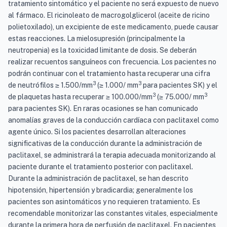
tratamiento sintomático y el paciente no será expuesto de nuevo
al fármaco. El ricinoleato de macrogolglicerol (aceite de ricino
polietoxilado), un excipiente de este medicamento, puede causar
estas reacciones. La mielosupresión (principalmente la
neutropenia) es la toxicidad limitante de dosis. Se deberán
realizar recuentos sanguíneos con frecuencia. Los pacientes no
podrán continuar con el tratamiento hasta recuperar una cifra
3
3
de neutrófilos ≥ 1.500/mm
(≥ 1.000/ mm
para pacientes SK) y el
3
3
de plaquetas hasta recuperar ≥ 100.000/mm
(≥ 75.000/ mm
para pacientes SK). En raras ocasiones se han comunicado
anomalías graves de la conducción cardíaca con paclitaxel como
agente único. Si los pacientes desarrollan alteraciones
significativas de la conducción durante la administración de
paclitaxel, se administrará la terapia adecuada monitorizando al
paciente durante el tratamiento posterior con paclitaxel.
Durante la administración de paclitaxel, se han descrito
hipotensión, hipertensión y bradicardia; generalmente los
pacientes son asintomáticos y no requieren tratamiento. Es
recomendable monitorizar las constantes vitales, especialmente
durante la primera hora de perfusión de paclitaxel. En pacientes