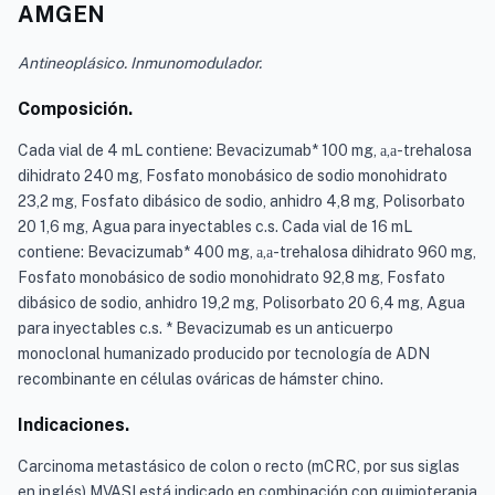
AMGEN
Antineoplásico. Inmunomodulador.
Composición.
Cada vial de 4 mL contiene: Bevacizumab* 100 mg,
,
-trehalosa
a
a
dihidrato 240 mg, Fosfato monobásico de sodio monohidrato
23,2 mg, Fosfato dibásico de sodio, anhidro 4,8 mg, Polisorbato
20 1,6 mg, Agua para inyectables c.s. Cada vial de 16 mL
contiene: Bevacizumab* 400 mg,
,
-trehalosa dihidrato 960 mg,
a
a
Fosfato monobásico de sodio monohidrato 92,8 mg, Fosfato
dibásico de sodio, anhidro 19,2 mg, Polisorbato 20 6,4 mg, Agua
para inyectables c.s. * Bevacizumab es un anticuerpo
monoclonal humanizado producido por tecnología de ADN
recombinante en células ováricas de hámster chino.
Indicaciones.
Carcinoma metastásico de colon o recto (mCRC, por sus siglas
en inglés) MVASI está indicado en combinación con quimioterapia