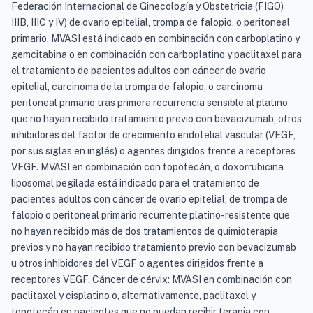
Federación Internacional de Ginecología y Obstetricia (FIGO)
IIIB, IIIC y IV) de ovario epitelial, trompa de falopio, o peritoneal
primario. MVASI está indicado en combinación con carboplatino y
gemcitabina o en combinación con carboplatino y paclitaxel para
el tratamiento de pacientes adultos con cáncer de ovario
epitelial, carcinoma de la trompa de falopio, o carcinoma
peritoneal primario tras primera recurrencia sensible al platino
que no hayan recibido tratamiento previo con bevacizumab, otros
inhibidores del factor de crecimiento endotelial vascular (VEGF,
por sus siglas en inglés) o agentes dirigidos frente a receptores
VEGF. MVASI en combinación con topotecán, o doxorrubicina
liposomal pegilada está indicado para el tratamiento de
pacientes adultos con cáncer de ovario epitelial, de trompa de
falopio o peritoneal primario recurrente platino-resistente que
no hayan recibido más de dos tratamientos de quimioterapia
previos y no hayan recibido tratamiento previo con bevacizumab
u otros inhibidores del VEGF o agentes dirigidos frente a
receptores VEGF. Cáncer de cérvix: MVASI en combinación con
paclitaxel y cisplatino o, alternativamente, paclitaxel y
topotecán en pacientes que no puedan recibir terapia con