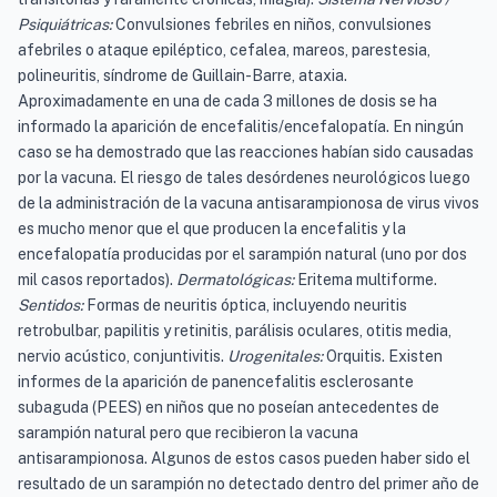
Psiquiátricas:
Convulsiones febriles en niños, convulsiones
afebriles o ataque epiléptico, cefalea, mareos, parestesia,
polineuritis, síndrome de Guillain-Barre, ataxia.
Aproximadamente en una de cada 3 millones de dosis se ha
informado la aparición de encefalitis/encefalopatía. En ningún
caso se ha demostrado que las reacciones habían sido causadas
por la vacuna. El riesgo de tales desórdenes neurológicos luego
de la administración de la vacuna antisarampionosa de virus vivos
es mucho menor que el que producen la encefalitis y la
encefalopatía producidas por el sarampión natural (uno por dos
mil casos reportados).
Dermatológicas:
Eritema multiforme.
Sentidos:
Formas de neuritis óptica, incluyendo neuritis
retrobulbar, papilitis y retinitis, parálisis oculares, otitis media,
nervio acústico, conjuntivitis.
Urogenitales:
Orquitis. Existen
informes de la aparición de panencefalitis esclerosante
subaguda (PEES) en niños que no poseían antecedentes de
sarampión natural pero que recibieron la vacuna
antisarampionosa. Algunos de estos casos pueden haber sido el
resultado de un sarampión no detectado dentro del primer año de