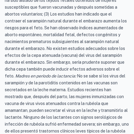
ha sido aislado de los tejidos fetales obtenidos de mujeres
susceptibles que fueron vacunadas y después sometidas a
abortos voluntarios; (3) Los estudios han indicado que el
contraer el sarampión natural durante el embarazo aumenta los
riesgos para el feto. Se han observado índices aumentados de
aborto espontáneo, mortalidad fetal, defectos congénitos y
nacimientos prematuros subsiguientes al sarampión natural
durante el embarazo. No existen estudios adecuados sobre los
efectos de la cepa atenuada (vacuna) del virus del sarampión
durante el embarazo. Sin embargo, sería prudente suponer que
dicha cepa también puede inducir efectos adversos sobre el
feto.
Madres en período de lactancia:
No se sabe si los virus del
sarampión y de la parotiditis contenidos en las vacunas son
secretados en la leche materna. Estudios recientes han
mostrado que, después del parto, las mujeres inmunizadas con
vacuna de virus vivos atenuados contra la rubéola que
amamantan, pueden secretar el virus en la leche y transmitirlo al
lactante. Ninguno de los lactantes con signos serológicos de
infección de rubéola sufrió enfermedad severa; sin embargo, uno
de ellos presentó trastornos clínicos leves típicos de la rubéola