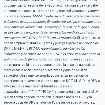
evitar dosis innecesarias de la vacuna, debe asegurarse que la
documentación escrita de la vacunación se conserve y se debe
entregar una copia a los padres o tutores del vacunado.
Empleo
con otras vacunas: M-M-R II debe ser administrada un mes antes
o después de otras vacunas.
Sin embargo, se han empleado otros
esquemas de vacunación. Por ejemplo, la AAP notó que cuando
es posible que un paciente no regrese, los médicos prefieren
administrar DPT, OPV y M-M-R II en un mismo día.
Si se hace esto,
deben emplear distintos lugares y jeringas para la aplicación de
DPT y M-M-R II.
El CAPI recomienda la administración
simultánea y de rutina de M-M-R II, DPT y OPV o vacuna contra la
polio inactivada (IPV) a todos los niños de ≥
15 meses que son
aptos para recibir estas vacunas, sobre la base de que existen
respuestas a anticuerpos equivalentes y que no existen
aumentos clínicamente significativos en la incidencia de
experiencias adversas cuando se aplican DPT, M-M-R II y OPV o
IPV simultáneamente en diferentes lugares o
separadamente*****. *****El CAPI recomienda administrar M-M-
R II en forma concomitante con la cuarta dosis de DPT y la
tercera dosis de OPV a niños de 15 meses de edad o mayores,