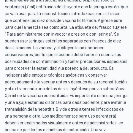
(únicamente para instituciones oficiales):
Aspírese todo el
contenido (7 ml) del frasco de diluyente con la jeringa estéril que
se va a usar para la reconstitución, introdúzcase en el frasco
que contiene las diez dosis de vacuna liofilizada. Agítese éste
para que la mezcla sea completa. La etiqueta del frasco sugiere
"Para administrarse con inyector a presión o con jeringa". Se
pueden usar jeringas estériles separadas con frascos de diez
dosis o menos. La vacuna y el diluyente no contienen
conservadores, por lo que el usuario debe tener en cuenta las
posibilidades de contaminación y tomar precauciones especiales
para proteger la esterilidad y la potencia del producto. Es
indispensable emplear técnicas asépticas y conservar
adecuadamente la vacuna antes y después de su reconstitución
y al extraer cada una de las dosis. Inyéctese por vía subcutánea
0,5 ml de la vacuna reconstituida. Es importante usar una jeringa
y una aguja estériles distintas para cada paciente, para evitar la
transmisión de la hepatitis B y de otros agentes infecciosos de
una persona a otra. Los medicamentos para uso parenteral
deben ser examinados visualmente antes de administrarlos, en
busca de partículas o cambios de coloración. Una vez