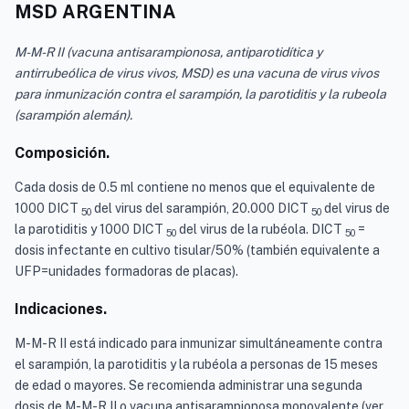
MSD ARGENTINA
M-M-R II (vacuna antisarampionosa, antiparotidítica y
antirrubeólica de virus vivos, MSD) es una vacuna de virus vivos
para inmunización contra el sarampión, la parotiditis y la rubeola
(sarampión alemán).
Composición.
Cada dosis de 0.5 ml contiene no menos que el equivalente de
1000 DICT
del virus del sarampión, 20.000 DICT
del virus de
50
50
la parotiditis y 1000 DICT
del virus de la rubéola. DICT
=
50
50
dosis infectante en cultivo tisular/50% (también equivalente a
UFP=unidades formadoras de placas).
Indicaciones.
M-M-R II está indicado para inmunizar simultáneamente contra
el sarampión, la parotiditis y la rubéola a personas de 15 meses
de edad o mayores. Se recomienda administrar una segunda
dosis de M-M-R II o vacuna antisarampionosa monovalente (ver