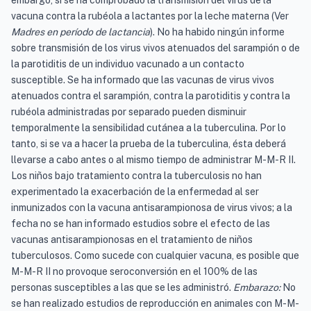
embargo, sí se ha comprobado la transmisión del virus de la
vacuna contra la rubéola a lactantes por la leche materna (Ver
Madres en período de lactancia
). No ha habido ningún informe
sobre transmisión de los virus vivos atenuados del sarampión o de
la parotiditis de un individuo vacunado a un contacto
susceptible. Se ha informado que las vacunas de virus vivos
atenuados contra el sarampión, contra la parotiditis y contra la
rubéola administradas por separado pueden disminuir
temporalmente la sensibilidad cutánea a la tuberculina. Por lo
tanto, si se va a hacer la prueba de la tuberculina, ésta deberá
llevarse a cabo antes o al mismo tiempo de administrar M-M-R II.
Los niños bajo tratamiento contra la tuberculosis no han
experimentado la exacerbación de la enfermedad al ser
inmunizados con la vacuna antisarampionosa de virus vivos; a la
fecha no se han informado estudios sobre el efecto de las
vacunas antisarampionosas en el tratamiento de niños
tuberculosos. Como sucede con cualquier vacuna, es posible que
M-M-R II no provoque seroconversión en el 100% de las
personas susceptibles a las que se les administró.
Embarazo:
No
se han realizado estudios de reproducción en animales con M-M-