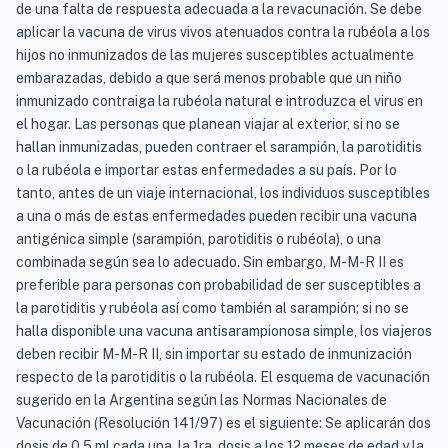
de una falta de respuesta adecuada a la revacunación. Se debe
aplicar la vacuna de virus vivos atenuados contra la rubéola a los
hijos no inmunizados de las mujeres susceptibles actualmente
embarazadas, debido a que será menos probable que un niño
inmunizado contraiga la rubéola natural e introduzca el virus en
el hogar. Las personas que planean viajar al exterior, si no se
hallan inmunizadas, pueden contraer el sarampión, la parotiditis
o la rubéola e importar estas enfermedades a su país. Por lo
tanto, antes de un viaje internacional, los individuos susceptibles
a una o más de estas enfermedades pueden recibir una vacuna
antigénica simple (sarampión, parotiditis o rubéola), o una
combinada según sea lo adecuado. Sin embargo, M-M-R II es
preferible para personas con probabilidad de ser susceptibles a
la parotiditis y rubéola así como también al sarampión; si no se
halla disponible una vacuna antisarampionosa simple, los viajeros
deben recibir M-M-R II, sin importar su estado de inmunización
respecto de la parotiditis o la rubéola. El esquema de vacunación
sugerido en la Argentina según las Normas Nacionales de
Vacunación (Resolución 141/97) es el siguiente: Se aplicarán dos
dosis de 0,5 ml cada una, la 1ra. dosis a los 12 meses de edad y la