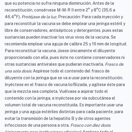
que su potencia no sufra ninguna disminución. Antes de la
reconstitución, consérvese M-M-R II entre 2° y 8°C (35,6 a
46,4°F).
Protéjase de la luz.
Precaución: Para cada inyección y
para reconstituir la vacuna se debe emplear una jeringa estéril y
libre de conservadores, antisépticos y detergentes, pues estas
sustancias pueden inactivar los virus vivos de la vacuna. Se
recomienda emplear una aguja de calibre 25 y 16 mm de longitud.
Para reconstituir la vacuna, úsese únicamente el diluyente
proporcionado con ella, pues éste no contiene conservadores ni
otras sustancias antivirales que pudieran inactivarla.
Frasco de
una sola dosis:
Aspírese todo el contenido del frasco de
diluyente con la jeringa que se va a usar para la reconstitución.
Inyéctese en el frasco de vacuna liofilizada, y agítese éste para
que la mezcla sea completa. Vuélvase a aspirar todo el
contenido con la jeringa, e inyéctese por vía subcutánea el
volumen total de vacuna reconstituida. Es importante usar una
jeringa y una aguja estériles distintas para cada paciente, para
evitar la transmisión de la hepatitis B y de otros agentes
infecciosos de una persona a otra.
Frasco con diez dosis