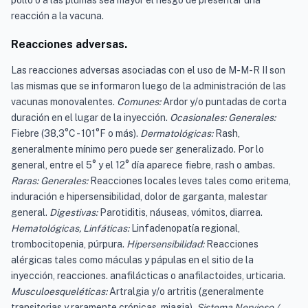
pollo o a las plumas sea mayor el riesgo de presentar una
reacción a la vacuna.
Reacciones adversas.
Las reacciones adversas asociadas con el uso de M-M-R II son
las mismas que se informaron luego de la administración de las
vacunas monovalentes.
Comunes:
Ardor y/o puntadas de corta
duración en el lugar de la inyección.
Ocasionales: Generales:
Fiebre (38,3°C - 101°F o más).
Dermatológicas:
Rash,
generalmente mínimo pero puede ser generalizado. Por lo
general, entre el 5° y el 12° día aparece fiebre, rash o ambas.
Raras: Generales:
Reacciones locales leves tales como eritema,
induración e hipersensibilidad, dolor de garganta, malestar
general.
Digestivas:
Parotiditis, náuseas, vómitos, diarrea.
Hematológicas, Linfáticas:
Linfadenopatía regional,
trombocitopenia, púrpura.
Hipersensibilidad:
Reacciones
alérgicas tales como máculas y pápulas en el sitio de la
inyección, reacciones. anafilácticas o anafilactoides, urticaria.
Musculoesqueléticas:
Artralgia y/o artritis (generalmente
transitorias y raramente crónicas, miagia).
Sistema Nervioso /