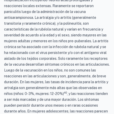
hospitalización incluyendo fiebres altas prolongadas y
reacciones locales extensas. Raramente se reportaron
paniculitis luego de la administración de la vacuna
antisarampionosa. La artralgia y/o artritis (generalmente
transitoria y raramente crónica), y la polineuritis, son
características de la rubéola natural y varían en frecuencia y
severidad de acuerdo a la edad y el sexo, siendo mayores en las
mujeres adultas y menores en los niños pre-puberales. La artritis
crónica se ha asociado con la infección de rubéola natural y se
ha relacionado con el virus persistente y/o con el antígeno viral
aislado de los tejidos corporales. Solo raramente los receptores
de la vacuna desarrollan síntomas crónicos en las articulaciones.
Luego de la vacunación en los niños, no son comunes las
reacciones en las articulaciones y son, generalmente, de breve
duración. En las mujeres, las tasas de incidencia para la artritis y
artralgia son generalmente más altas que las observadas en
40
niños (niños: 0-3%, mujeres: 12-20%)
, y las reacciones tienden
a ser más marcadas y de una mayor duración. Los síntomas
pueden persistir durante unos meses o en raras ocasiones
durante años. En mujeres adolescentes, las reacciones parecen