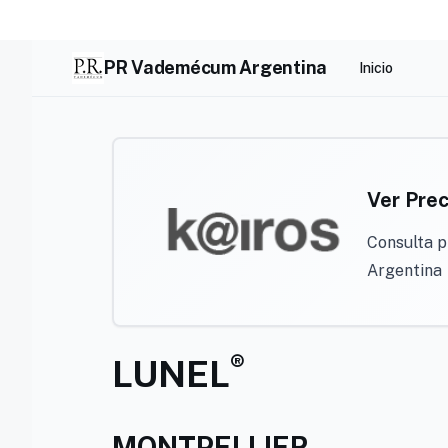
Skip
to
content
PR Vademécum Argentina
Inicio
Ver Prec
Consulta p
Argentina
®
LUNEL
MONTPELLIER