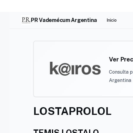
Skip
to
content
PR Vademécum Argentina
Inicio
Ver Prec
Consulta p
Argentina
LOSTAPROLOL
TEMIS LOSTALO