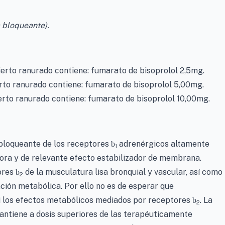
a bloqueante).
rto ranurado contiene: fumarato de bisoprolol 2,5mg.
o ranurado contiene: fumarato de bisoprolol 5,00mg.
to ranurado contiene: fumarato de bisoprolol 10,00mg.
loqueante de los receptores
adrenérgicos altamente
b
1
dora y de relevante efecto estabilizador de membrana.
ores
de la musculatura lisa bronquial y vascular, así como
b
2
ción metabólica. Por ello no es de esperar que
 los efectos metabólicos mediados por receptores
. La
b
2
tiene a dosis superiores de las terapéuticamente