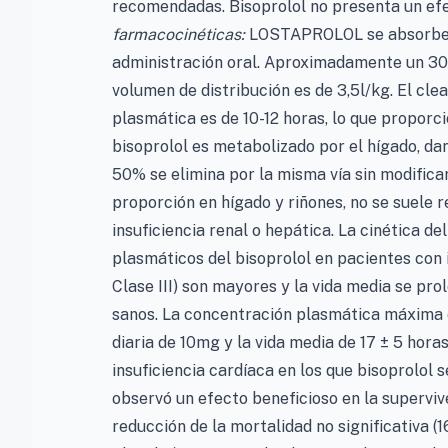
recomendadas. Bisoprolol no presenta un ef
farmacocinéticas:
LOSTAPROLOL se absorbe y 
administración oral. Aproximadamente un 30%
volumen de distribución es de 3,5l/kg. El cl
plasmática es de 10-12 horas, lo que proporc
bisoprolol es metabolizado por el hígado, dan
50% se elimina por la misma vía sin modificar
proporción en hígado y riñones, no se suele r
insuficiencia renal o hepática. La cinética de
plasmáticos del bisoprolol en pacientes con 
Clase III) son mayores y la vida media se pr
sanos. La concentración plasmática máxima e
diaria de 10mg y la vida media de 17 ± 5 hora
insuficiencia cardíaca en los que bisoprolol s
observó un efecto beneficioso en la supervi
reducción de la mortalidad no significativa (