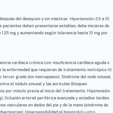
 después del desayuno y sin masticar.
Hipertensión:
2,5 a 10
s pacientes deben presentarse estables, debe iniciarse de
 1.25 mg y aumentando según tolerancia hasta 10 mg por
iencia cardíaca crónica con: insuficiencia cardíaca aguda o
 la enfermedad que requieran de tratamiento inotrópico IV.
 tercer grado (sin marcapasos). Síndrome del nodo sinusal.
entre el nódulo sinusal y las aurículas (bloqueo
dos por minuto previa al inicio del tratamiento. Hipotensión
g). Oclusión arterial periférica avanzada y estadios tardíos
mos vasculares en dedos del pie y de la mano (síndrome de
ertencias). Hipersensibilidad al bisoprolol u otro