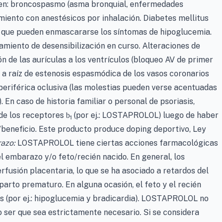
n: broncospasmo (asma bronquial, enfermedades
amiento con anestésicos por inhalación. Diabetes mellitus
a que pueden enmascararse los síntomas de hipoglucemia.
miento de desensibilización en curso. Alteraciones de
n de las aurículas a los ventrículos (bloqueo AV de primer
a a raíz de estenosis espasmódica de los vasos coronarios
periférica oclusiva (las molestias pueden verse acentuadas
. En caso de historia familiar o personal de psoriasis,
 de los receptores
(por ej.: LOSTAPROLOL) luego de haber
b
1
/beneficio. Este producto produce doping deportivo, Ley
azo:
LOSTAPROLOL tiene ciertas acciones farmacológicas
l embarazo y/o feto/recién nacido. En general, los
rfusión placentaria, lo que se ha asociado a retardos del
parto prematuro. En alguna ocasión, el feto y el recién
 (por ej.: hipoglucemia y bradicardia). LOSTAPROLOL no
 ser que sea estrictamente necesario. Si se considera