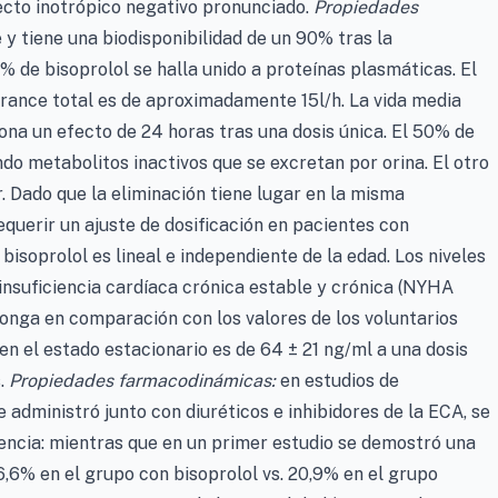
ecto inotrópico negativo pronunciado.
Propiedades
tiene una biodisponibilidad de un 90% tras la
 de bisoprolol se halla unido a proteínas plasmáticas. El
earance total es de aproximadamente 15l/h. La vida media
iona un efecto de 24 horas tras una dosis única. El 50% de
do metabolitos inactivos que se excretan por orina. El otro
. Dado que la eliminación tiene lugar en la misma
equerir un ajuste de dosificación en pacientes con
l bisoprolol es lineal e independiente de la edad. Los niveles
insuficiencia cardíaca crónica estable y crónica (NYHA
olonga en comparación con los valores de los voluntarios
n el estado estacionario es de 64 ± 21 ng/ml a una dosis
s.
Propiedades farmacodinámicas:
en estudios de
e administró junto con diuréticos e inhibidores de la ECA, se
vencia: mientras que en un primer estudio se demostró una
16,6% en el grupo con bisoprolol vs. 20,9% en el grupo