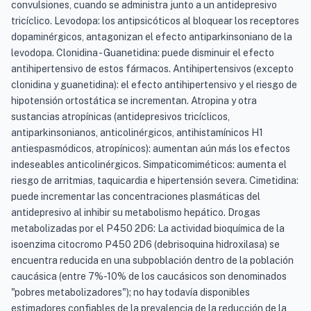
convulsiones, cuando se administra junto a un antidepresivo
tricíclico. Levodopa: los antipsicóticos al bloquear los receptores
dopaminérgicos, antagonizan el efecto antiparkinsoniano de la
levodopa. Clonidina - Guanetidina: puede disminuir el efecto
antihipertensivo de estos fármacos. Antihipertensivos (excepto
clonidina y guanetidina): el efecto antihipertensivo y el riesgo de
hipotensión ortostática se incrementan. Atropina y otra
sustancias atropínicas (antidepresivos tricíclicos,
antiparkinsonianos, anticolinérgicos, antihistamínicos H1
antiespasmódicos, atropínicos): aumentan aún más los efectos
indeseables anticolinérgicos. Simpaticomiméticos: aumenta el
riesgo de arritmias, taquicardia e hipertensión severa. Cimetidina:
puede incrementar las concentraciones plasmáticas del
antidepresivo al inhibir su metabolismo hepático. Drogas
metabolizadas por el P450 2D6: La actividad bioquímica de la
isoenzima citocromo P450 2D6 (debrisoquina hidroxilasa) se
encuentra reducida en una subpoblación dentro de la población
caucásica (entre 7%-10% de los caucásicos son denominados
"pobres metabolizadores"); no hay todavía disponibles
estimadores confiables de la prevalencia de la reducción de la