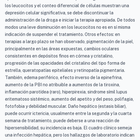
los leucocitos y el conteo diferencial de células muestran una
depresión celular significativa, se debe discontinuar la
administración de la droga e iniciar la terapia apropiada. De todos
modos una leve disminución en los leucocitos no es en sí misma
indicación de suspender el tratamiento. Otros efectos: en
terapias a largo plazo se han observado, pigmentación de la piel,
principalmente en las áreas expuestas, cambios oculares
consistentes en depósitos finos en córnea y cristalino,
progresión de las opacidades del cristalino del tipo forma de
estrella, queratopatías epiteliales y retinopatía pigmentaria.
También, edema periférico, efecto inverso de la epinefrina,
aumento de la PBI no atribuible a aumentos de la tiroxina,
inflamación parotídea (raro), hiperpirexia, sindrome símil lupus
eritematoso sistémico, aumento del apetito y del peso, polifagia,
fotofobia y debilidad muscular. Daño hepático (estasis biliar),
puede ocurrir ictericia, usualmente entre la segunda y la cuarta
semana de tratamiento, puede deberse a una reacción de
hipersensibilidad, su incidencia es baja. El cuadro clínico semeja
una infección hepática, pero los hallazgos de laboratorio indican