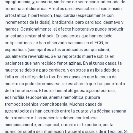
hipoglucemia, glucosuria, sindrome de secreción inadecuada de
hormona antidiurética. Efectos cardiovasculares: hipotensión
ortóstatica, hipertensión, taquicardia (especialmente con
incrementos de la dosis), bradicardia, paro cardíaco, desmayo y
mareos. Ocasionalmente, el efecto hipotensivo puede producir
un estado similar al shock. En pacientes que han recibido
antipsicóticos, se han observado cambios en el ECG, no
específicos (semejantes a los producidos por quinidina),
usualmente reversibles. Se ha reportado muerte súbita en
pacientes que han recibido fenotiazinas. En algunos casos, la
muerte se debió a paro cardíaco, y en otros a asfixia debido a
falla en el reflejo de la tos. En los casos en que la causa de
muerte no pudo determinarse, se estableció que fue por efecto
de la fenotiazina. Efectos hematológicos: agranulocitosis,
eosinofilia, leucopenia, anemia hemolítica, púrpura
trombocitopénica y pancitopenia. Muchos casos de
agranulocitosis han ocurrido entre la cuarta y la décima semana
de tratamiento. Los pacientes deben controlarse
minuciosamente, en especial, durante este período, por la
aparición súbita de inflamación traqueal o signos de infección. Si