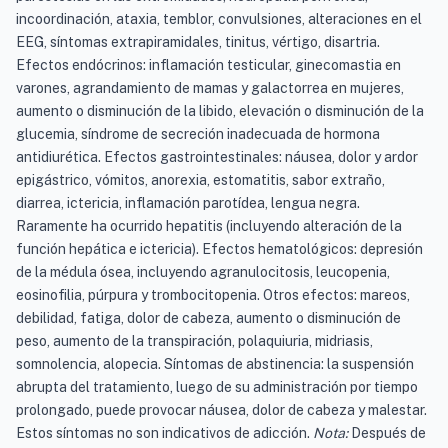
incoordinación, ataxia, temblor, convulsiones, alteraciones en el
EEG, síntomas extrapiramidales, tinitus, vértigo, disartria.
Efectos endócrinos: inflamación testicular, ginecomastia en
varones, agrandamiento de mamas y galactorrea en mujeres,
aumento o disminución de la libido, elevación o disminución de la
glucemia, síndrome de secreción inadecuada de hormona
antidiurética. Efectos gastrointestinales: náusea, dolor y ardor
epigástrico, vómitos, anorexia, estomatitis, sabor extraño,
diarrea, ictericia, inflamación parotídea, lengua negra.
Raramente ha ocurrido hepatitis (incluyendo alteración de la
función hepática e ictericia). Efectos hematológicos: depresión
de la médula ósea, incluyendo agranulocitosis, leucopenia,
eosinofilia, púrpura y trombocitopenia. Otros efectos: mareos,
debilidad, fatiga, dolor de cabeza, aumento o disminución de
peso, aumento de la transpiración, polaquiuria, midriasis,
somnolencia, alopecia. Síntomas de abstinencia: la suspensión
abrupta del tratamiento, luego de su administración por tiempo
prolongado, puede provocar náusea, dolor de cabeza y malestar.
Estos síntomas no son indicativos de adicción.
Nota:
Después de