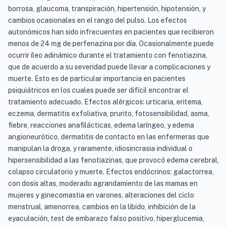
borrosa, glaucoma, transpiración, hipertensión, hipotensión, y
cambios ocasionales en el rango del pulso. Los efectos
autonómicos han sido infrecuentes en pacientes que recibieron
menos de 24 mg de perfenazina por día. Ocasionalmente puede
ocurrir íleo adinámico durante el tratamiento con fenotiazina,
que de acuerdo a su severidad puede llevar a complicaciones y
muerte. Esto es de particular importancia en pacientes
psiquiátricos en los cuales puede ser difícil encontrar el
tratamiento adecuado. Efectos alérgicos: urticaria, eritema,
eczema, dermatitis exfoliativa, prurito, fotosensibilidad, asma,
fiebre, reacciones anafilácticas, edema laríngeo, y edema
angioneurótico, dermatitis de contacto en las enfermeras que
manipulan la droga, y raramente, idiosincrasia individual o
hipersensibilidad a las fenotiazinas, que provocó edema cerebral,
colapso circulatorio y muerte. Efectos endócrinos: galactorrea,
con dosis altas, moderado agrandamiento de las mamas en
mujeres y ginecomastia en varones, alteraciones del ciclo
menstrual, amenorrea, cambios en la libido, inhibición de la
eyaculación, test de embarazo falso positivo, hiperglucemia,