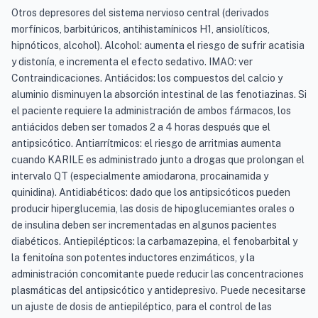
Otros depresores del sistema nervioso central (derivados
morfínicos, barbitúricos, antihistamínicos H1, ansiolíticos,
hipnóticos, alcohol). Alcohol: aumenta el riesgo de sufrir acatisia
y distonía, e incrementa el efecto sedativo. IMAO: ver
Contraindicaciones. Antiácidos: los compuestos del calcio y
aluminio disminuyen la absorción intestinal de las fenotiazinas. Si
el paciente requiere la administración de ambos fármacos, los
antiácidos deben ser tomados 2 a 4 horas después que el
antipsicótico. Antiarrítmicos: el riesgo de arritmias aumenta
cuando KARILE es administrado junto a drogas que prolongan el
intervalo QT (especialmente amiodarona, procainamida y
quinidina). Antidiabéticos: dado que los antipsicóticos pueden
producir hiperglucemia, las dosis de hipoglucemiantes orales o
de insulina deben ser incrementadas en algunos pacientes
diabéticos. Antiepilépticos: la carbamazepina, el fenobarbital y
la fenitoína son potentes inductores enzimáticos, y la
administración concomitante puede reducir las concentraciones
plasmáticas del antipsicótico y antidepresivo. Puede necesitarse
un ajuste de dosis de antiepiléptico, para el control de las