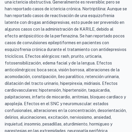
una ictericia obstructiva. Generalmente es reversible; pero se
han reportado casos de ictericia crónica. Nortriptilina: Aunque se
han reportado casos de reactivación de una esquizofrenia
latente con drogas antidepresivas, esto puede ser prevenido en
algunos casos con la administración de KARILE, debido al
efecto antipsicótico de la perfenazina. Se han reportado pocos
casos de convulsiones epileptiformes en pacientes con
esquizofrenia crónica durante el tratamiento con antidepresivos
tricíclicos. Efectos alérgicos: rash, prurito, urticaria,
fotosensibilización, edema facial y de la lengua. Efectos
anticolinérgicos: boca seca, visión borrosa, alteraciones de la
acomodación, constipación, íleo paralítico, retención urinaria,
dilatación del tracto urinario, hiperpirexia, midriasis. Efectos
cardiovasculares: hipotensión, hipertensión, taquicardia,
palpitaciones, infarto de miocardio, arritmias, bloqueo cardíaco y
apoplejía. Efectos en el SNC y neuromuscular: estados
confusionales, alteraciones en la concentración, desorientación,
delirios, alucinaciones, excitación, nerviosismo, ansiedad,
inquietud, insomnio, pesadillas, aturdimiento, hormigueo y
parestesias en las extremidades, neuropatía periférica,