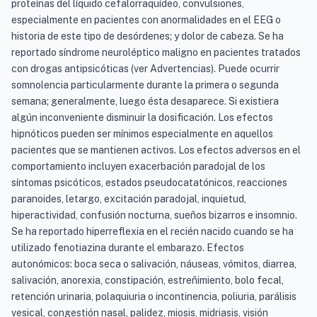
proteínas del líquido cefalorraquídeo, convulsiones,
especialmente en pacientes con anormalidades en el EEG o
historia de este tipo de desórdenes; y dolor de cabeza. Se ha
reportado síndrome neuroléptico maligno en pacientes tratados
con drogas antipsicóticas (ver Advertencias). Puede ocurrir
somnolencia particularmente durante la primera o segunda
semana; generalmente, luego ésta desaparece. Si existiera
algún inconveniente disminuir la dosificación. Los efectos
hipnóticos pueden ser mínimos especialmente en aquellos
pacientes que se mantienen activos. Los efectos adversos en el
comportamiento incluyen exacerbación paradojal de los
síntomas psicóticos, estados pseudocatatónicos, reacciones
paranoides, letargo, excitación paradojal, inquietud,
hiperactividad, confusión nocturna, sueños bizarros e insomnio.
Se ha reportado hiperreflexia en el recién nacido cuando se ha
utilizado fenotiazina durante el embarazo. Efectos
autonómicos: boca seca o salivación, náuseas, vómitos, diarrea,
salivación, anorexia, constipación, estreñimiento, bolo fecal,
retención urinaria, polaquiuria o incontinencia, poliuria, parálisis
vesical, congestión nasal, palidez, miosis, midriasis, visión