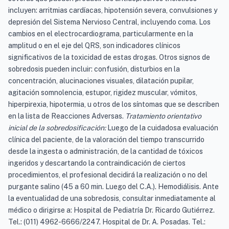
incluyen: arritmias cardíacas, hipotensión severa, convulsiones y
depresión del Sistema Nervioso Central, incluyendo coma. Los
cambios en el electrocardiograma, particularmente en la
amplitud o en el eje del QRS, son indicadores clínicos
significativos de la toxicidad de estas drogas. Otros signos de
sobredosis pueden incluir: confusión, disturbios en la
concentración, alucinaciones visuales, dilatación pupilar,
agitación somnolencia, estupor, rigidez muscular, vómitos,
hiperpirexia, hipotermia, u otros de los síntomas que se describen
en la lista de Reacciones Adversas.
Tratamiento orientativo
inicial de la sobredosificación:
Luego de la cuidadosa evaluación
clínica del paciente, de la valoración del tiempo transcurrido
desde la ingesta o administración, de la cantidad de tóxicos
ingeridos y descartando la contraindicación de ciertos
procedimientos, el profesional decidirá la realización o no del
purgante salino (45 a 60 min. Luego del C.A.). Hemodiálisis. Ante
la eventualidad de una sobredosis, consultar inmediatamente al
médico o dirigirse a: Hospital de Pediatría Dr. Ricardo Gutiérrez.
Tel.: (011) 4962-6666/2247. Hospital de Dr. A. Posadas. Tel.: