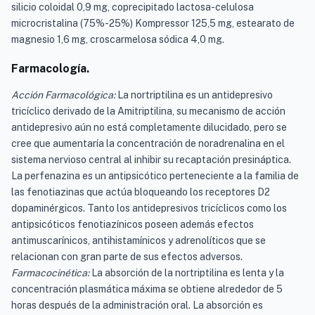
silicio coloidal 0,9 mg, coprecipitado lactosa-celulosa
microcristalina (75%-25%) Kompressor 125,5 mg, estearato de
magnesio 1,6 mg, croscarmelosa sódica 4,0 mg.
Farmacología.
Acción Farmacológica:
La nortriptilina es un antidepresivo
tricíclico derivado de la Amitriptilina, su mecanismo de acción
antidepresivo aún no está completamente dilucidado, pero se
cree que aumentaría la concentración de noradrenalina en el
sistema nervioso central al inhibir su recaptación presináptica.
La perfenazina es un antipsicótico perteneciente a la familia de
las fenotiazinas que actúa bloqueando los receptores D2
dopaminérgicos. Tanto los antidepresivos tricíclicos como los
antipsicóticos fenotiazínicos poseen además efectos
antimuscarínicos, antihistamínicos y adrenolíticos que se
relacionan con gran parte de sus efectos adversos.
Farmacocinética:
La absorción de la nortriptilina es lenta y la
concentración plasmática máxima se obtiene alrededor de 5
horas después de la administración oral. La absorción es