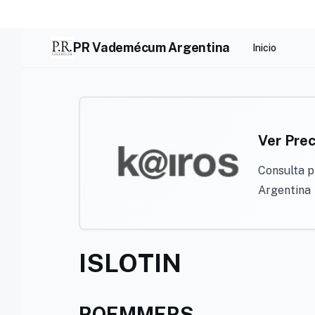
Skip
to
content
PR Vademécum Argentina
Inicio
Ver Prec
Consulta p
Argentina
ISLOTIN
ROEMMERS