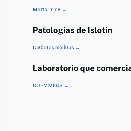
Metformina →
Patologías de Islotin
Diabetes mellitus →
Laboratorio que comercial
ROEMMERS →