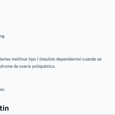
mg.
abetes mellitus tipo 1 (insulino dependiente) cuando se
drome de ovario poliquístico.
os.
tin