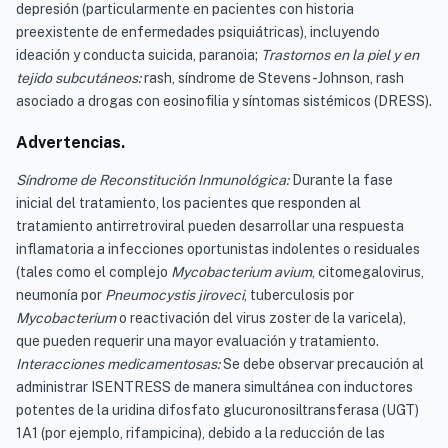
depresión (particularmente en pacientes con historia
preexistente de enfermedades psiquiátricas), incluyendo
ideación y conducta suicida, paranoia;
Trastornos en la piel y en
tejido subcutáneos:
rash, síndrome de Stevens-Johnson, rash
asociado a drogas con eosinofilia y síntomas sistémicos (DRESS).
Advertencias.
Síndrome de Reconstitución Inmunológica:
Durante la fase
inicial del tratamiento, los pacientes que responden al
tratamiento antirretroviral pueden desarrollar una respuesta
inflamatoria a infecciones oportunistas indolentes o residuales
(tales como el complejo
Mycobacterium avium
, citomegalovirus,
neumonía por
Pneumocystis jiroveci
, tuberculosis por
Mycobacterium
o reactivación del virus zoster de la varicela),
que pueden requerir una mayor evaluación y tratamiento.
Interacciones medicamentosas:
Se debe observar precaución al
administrar ISENTRESS de manera simultánea con inductores
potentes de la uridina difosfato glucuronosiltransferasa (UGT)
1A1 (por ejemplo, rifampicina), debido a la reducción de las