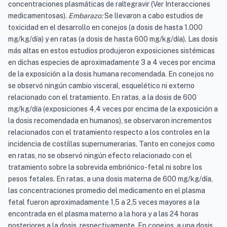
concentraciones plasmáticas de raltegravir (Ver Interacciones
medicamentosas).
Embarazo:
Se llevaron a cabo estudios de
toxicidad en el desarrollo en conejos (a dosis de hasta 1.000
mg/kg/día) y en ratas (a dosis de hasta 600 mg/kg/día). Las dosis
más altas en estos estudios produjeron exposiciones sistémicas
en dichas especies de aproximadamente 3 a 4 veces por encima
de la exposición a la dosis humana recomendada. En conejos no
se observó ningún cambio visceral, esquelético ni externo
relacionado con el tratamiento. En ratas, a la dosis de 600
mg/kg/día (exposiciones 4,4 veces por encima de la exposición a
la dosis recomendada en humanos), se observaron incrementos
relacionados con el tratamiento respecto a los controles en la
incidencia de costillas supernumerarias. Tanto en conejos como
en ratas, no se observó ningún efecto relacionado con el
tratamiento sobre la sobrevida embriónico-fetal ni sobre los
pesos fetales. En ratas, a una dosis materna de 600 mg/kg/día,
las concentraciones promedio del medicamento en el plasma
fetal fueron aproximadamente 1,5 a 2,5 veces mayores a la
encontrada en el plasma materno a la hora y a las 24 horas
posteriores a la dosis, respectivamente. En conejos, a una dosis