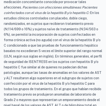
medicación concomitante conocida por provocar tales
afecciones.
Pacientes con afecciones simultáneas: Pacientes
coinfectados con el virus de la hepatitis B y/o hepatitis C:
En los
estudios clínicos controlados con placebo, doble ciego,
randomizados, en sujetos que recibieron tratamiento previo
(N:114/699 o 16%) y sujetos naïve de tratamiento (N:34/563 o
6%), se permitió la incorporación de sujetos coinfectados en
forma crónica activa (no aguda) con el virus de la hepatitis B y/o
C condicionado a que las pruebas de funcionamiento hepático
basales no excedieran 5 veces el límite superior del rango normal
(ULN, según sus siglas en inglés). En términos generales, el perfil
de seguridad de ISENTRESS en los sujetos con hepatitis B y/o
hepatitis C fue similar al de quienes no padecían dichas
patologías, aunque las tasas de anomalías en los valores de AST
y ALT resultaron algo superiores en el subgrupo de sujetos con
coinfección por el virus de la hepatitis B y/o hepatitis C para
todos los grupos de tratamiento. En el grupo que habían recibido
tratamiento previo se produjeron anomalías de laboratorio de
Grado 2 o mayores que representan un empeoramiento desde el
nivel basal de los valores de AST, ALT o de bilirrubina total en