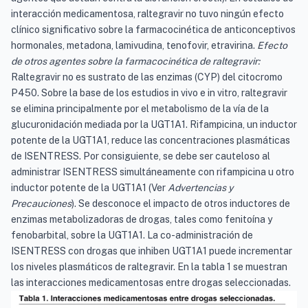
interacción medicamentosa, raltegravir no tuvo ningún efecto
clínico significativo sobre la farmacocinética de anticonceptivos
hormonales, metadona, lamivudina, tenofovir, etravirina.
Efecto
de otros agentes sobre la farmacocinética de raltegravir:
Raltegravir no es sustrato de las enzimas (CYP) del citocromo
P450. Sobre la base de los estudios in vivo e in vitro, raltegravir
se elimina principalmente por el metabolismo de la vía de la
glucuronidación mediada por la UGT1A1. Rifampicina, un inductor
potente de la UGT1A1, reduce las concentraciones plasmáticas
de ISENTRESS. Por consiguiente, se debe ser cauteloso al
administrar ISENTRESS simultáneamente con rifampicina u otro
inductor potente de la UGT1A1 (Ver
Advertencias y
Precauciones
). Se desconoce el impacto de otros inductores de
enzimas metabolizadoras de drogas, tales como fenitoína y
fenobarbital, sobre la UGT1A1. La co-administración de
ISENTRESS con drogas que inhiben UGT1A1 puede incrementar
los niveles plasmáticos de raltegravir. En la tabla 1 se muestran
las interacciones medicamentosas entre drogas seleccionadas.