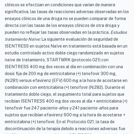
clínicos se efectúan en condiciones que varían de manera
significativa, las tasas de reacciones adversas observadas en los
ensayos clínicos de una droga no se pueden comparar de forma
directa con las tasas de los ensayos clínicos de otra droga y
pueden no reflejar las tasas observadas en la práctica.
Estudios
tratamiento Naïve:
La siguiente evaluación de seguridad de
ISENTRESS en sujetos Naïve en tratamiento está basada en un
estudio controlado activo doble ciego randomizado en sujetos
naïve de tratamiento, STARTMRK (protocolo 021) con
ISENTRESS 400 mg dos veces al día en combinación con una
dosis fija de 200 mg de emtricitabina (+) tenofovir 300 mg,
(N:281) versus efavirenz (EFV) 600 mg a la hora de acostarse en
combinación con emtricitabina (+) tenofovir (N:282). Durante el
tratamiento doble ciego, el seguimiento total para sujetos que
recibían ISENTRESS 400 mg dos veces al día + emtricitabina (+)
tenofovir fue 247 paciente-años y 241 paciente-años para
sujetos que recibían efavirenz 600 mg a la hora de acostarse +
emtricitabina (+) tenofovir. En el Protocolo 021, la tasa de
discontinuación de la terapia debido a reacciones adversas fue