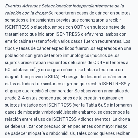
Eventos Adversos Seleccionados: Independientemente de la
relación con la droga:
Se reportaron casos de cáncer en sujetos
sometidos a tratamientos previos que comenzaron a recibir
ISENTRESS o placebo, ambos con OBT y en sujetos naïve de
tratamiento que iniciaron ISENTRESS o efavirenz, ambos con
emtricitabina (+) tenofovir; varios casos fueron recurrentes. Los
tipos y tasas de cáncer específicos fueron los esperados en una
población con gran deterioro inmunológico (muchos de los
sujetos presentaban recuentos celulares de CD4+ inferiores a
3
50 células/mm
, y en un gran número se había efectuado un
diagnóstico previo de SIDA). El riesgo de desarrollar cáncer en
estos estudios fue similar en el grupo que recibió ISENTRESS y
el grupo que recibió el comparador. Se observaron anomalías de
grado 2-4 en las concentraciones de la creatinin quinasa en
sujetos tratados con ISENTRESS (ver la Tabla 6). Se informaron
casos de miopatía y rabdomiólisis; sin embargo, se desconoce la
relación entre el uso de ISENTRESS y dichos eventos. La droga
se debe utilizar con precaución en pacientes con mayor riesgo
de padecer miopatía o rabdomiólisis, tales como quienes reciban