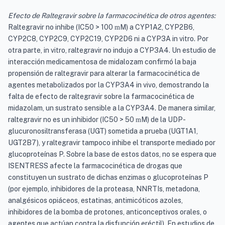
Efecto de Raltegravir sobre la farmacocinética de otros agentes:
Raltegravir no inhibe (IC50 > 100
M) a CYP1A2, CYP2B6,
m
CYP2C8, CYP2C9, CYP2C19, CYP2D6 ni a CYP3A in vitro. Por
otra parte, in vitro, raltegravir no indujo a CYP3A4. Un estudio de
interacción medicamentosa de midalozam confirmó la baja
propensión de raltegravir para alterar la farmacocinética de
agentes metabolizados por la CYP3A4 in vivo, demostrando la
falta de efecto de raltegravir sobre la farmacocinética de
midazolam, un sustrato sensible a la CYP3A4. De manera similar,
raltegravir no es un inhibidor (IC50 > 50
M) de la UDP-
m
glucuronosiltransferasa (UGT) sometida a prueba (UGT1A1,
UGT2B7), y raltegravir tampoco inhibe el transporte mediado por
glucoproteínas P. Sobre la base de estos datos, no se espera que
ISENTRESS afecte la farmacocinética de drogas que
constituyen un sustrato de dichas enzimas o glucoproteínas P
(por ejemplo, inhibidores de la proteasa, NNRTIs, metadona,
analgésicos opiáceos, estatinas, antimicóticos azoles,
inhibidores de la bomba de protones, anticonceptivos orales, o
agentes que actúan contra la disfunción eréctil). En estudios de