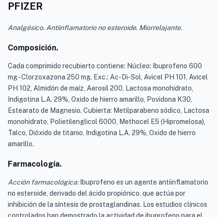
PFIZER
Analgésico. Antiinflamatorio no esteroide. Miorrelajante.
Composición.
Cada comprimido recubierto contiene: Núcleo: Ibuprofeno 600
mg - Clorzoxazona 250 mg. Exc.: Ac-Di-Sol, Avicel PH 101, Avicel
PH 102, Almidón de maíz, Aerosil 200, Lactosa monohidrato,
Indigotina L.A. 29%, Oxido de hierro amarillo, Povidona K30,
Estearato de Magnesio. Cubierta: Metilparabeno sódico, Lactosa
monohidrato, Polietilenglicol 6000, Methocel E5 (Hipromelosa),
Talco, Dióxido de titanio, Indigotina L.A. 29%, Oxido de hierro
amarillo.
Farmacología.
Acción farmacológica:
Ibuprofeno es un agente antiinflamatorio
no esteroide, derivado del ácido propiónico, que actúa por
inhibición de la síntesis de prostaglandinas. Los estudios clínicos
controlados han demostrado la actividad de ibuprofeno para el