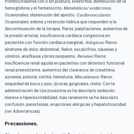
trombocitopenia con o sin púrpura, eosinofilia, disminución de la
hemoglobina y el hematocrito.
Metabólicos/ endócrinos
.
Ocasionales: disminución del apetito.
Cardiovasculares:
Ocasionales: edema y retención hídrica que responden a la
discontinuación de la terapia. Raros: palpitaciones, aumentos de
la presión arterial, insuficiencia cardíaca congestiva en
pacientes con función cardíaca marginal.
Alérgicos:
Raros:
síndrome de dolor abdominal, fiebre, escalofríos, náuseas y
vómitos, anafilaxia y broncoespasmo.
Renales:
Raros:
insuficiencia renal aguda en pacientes con deterioro funcional
renal preexistente, aumentos del clearance de creatinina,
azoemia, poliuria, cistitis, hematuria.
Misceláneos
. Raros:
sequedad de boca y ojos, úlceras gingivales, rinitis. Con la
administración de clorzoxazona se ha descripto sedación,
mareos e hiperexcitabilidad, más raramente se ha descripto
confusión, parestesias, erupciones alérgicas y hepatotoxicidad
(ver Advertencias).
Precauciones.