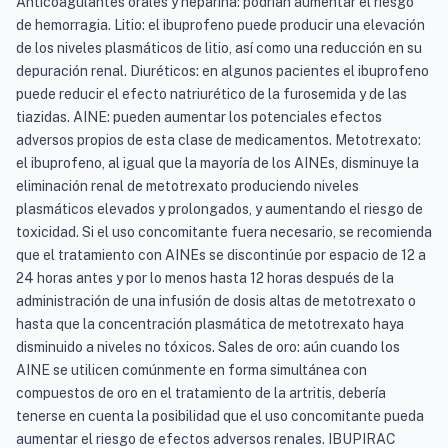
Anticoagulantes orales y heparina: podrían aumentar el riesgo
de hemorragia. Litio: el ibuprofeno puede producir una elevación
de los niveles plasmáticos de litio, así como una reducción en su
depuración renal. Diuréticos: en algunos pacientes el ibuprofeno
puede reducir el efecto natriurético de la furosemida y de las
tiazidas. AINE: pueden aumentar los potenciales efectos
adversos propios de esta clase de medicamentos. Metotrexato:
el ibuprofeno, al igual que la mayoría de los AINEs, disminuye la
eliminación renal de metotrexato produciendo niveles
plasmáticos elevados y prolongados, y aumentando el riesgo de
toxicidad. Si el uso concomitante fuera necesario, se recomienda
que el tratamiento con AINEs se discontinúe por espacio de 12 a
24 horas antes y por lo menos hasta 12 horas después de la
administración de una infusión de dosis altas de metotrexato o
hasta que la concentración plasmática de metotrexato haya
disminuido a niveles no tóxicos. Sales de oro: aún cuando los
AINE se utilicen comúnmente en forma simultánea con
compuestos de oro en el tratamiento de la artritis, debería
tenerse en cuenta la posibilidad que el uso concomitante pueda
aumentar el riesgo de efectos adversos renales. IBUPIRAC