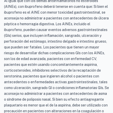
Al igual que con los demás antiinflamatorios no esteroides
(AINEs), con ibuprofeno deberá tenerse en cuenta que: Si bien el
ibuprofeno es el AINE con menor toxicidad gastrointestinal, se
aconseja no administrar a pacientes con antecedentes de úlcera
péptica o hemorragia digestiva. Los AINEs, incluido el
ibuprofeno, pueden causar eventos adversos gastrointestinales
(GIs) serios, que incluyen inflamación, sangrado, ulceración y
perforación del estómago, intestino delgado e intestino grueso,
que pueden ser fatales. Los pacientes que tienen un mayor
riesgo de desarrollar dichas complicaciones GIs con los AINEs,
son los de edad avanzada, pacientes con enfermedad CV,
pacientes que estén usando concomitantemente aspirina,
corticosteroides, inhibidores selectivos de la recaptación de
serotonina, pacientes que ingieren alcohol o pacientes con
antecedentes o enfermedades activas gastrointestinales, tales
como ulceración, sangrado GI o condiciones inflamatorias GIs. Se
aconseja no administrar a pacientes con antecedentes de asma
o síndrome de poliposis nasal. Si bien su efecto antiagregante
plaquetario es menor que el de la aspirina, debe ser utilizado con
precaución en pacientes con alteraciones en la coagulación o