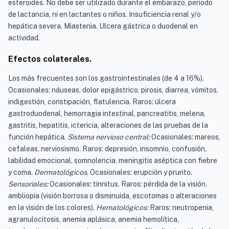
esteroides. No debe ser utilizado durante el embarazo, período
de lactancia, ni en lactantes o niños. Insuficiencia renal y/o
hepática severa. Miastenia. Ulcera gástrica o duodenal en
actividad.
Efectos colaterales.
Los más frecuentes son los gastrointestinales (de 4 a 16%).
Ocasionales: náuseas, dolor epigástrico, pirosis, diarrea, vómitos,
indigestión, constipación, flatulencia. Raros: úlcera
gastroduodenal, hemorragia intestinal, pancreatitis, melena,
gastritis, hepatitis, ictericia, alteraciones de las pruebas de la
función hepática.
Sistema nervioso central:
Ocasionales: mareos,
cefaleas, nerviosismo. Raros: depresión, insomnio, confusión,
labilidad emocional, somnolencia, meningitis aséptica con fiebre
y coma.
Dermatológicos
. Ocasionales: erupción y prurito.
Sensoriales:
Ocasionales: tinnitus. Raros: pérdida de la visión,
ambliopía (visión borrosa o disminuida, escotomas o alteraciones
en la visión de los colores).
Hematológicos:
Raros: neutropenia,
agranulocitosis, anemia aplásica, anemia hemolítica,