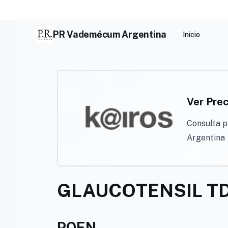
Skip
to
content
PR Vademécum Argentina
Inicio
Ver Prec
Consulta p
Argentina
GLAUCOTENSIL TD
POEN