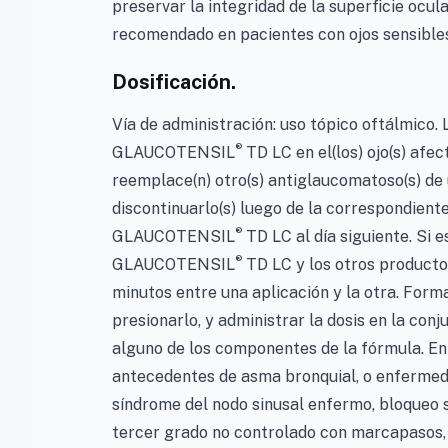
preservar la integridad de la superficie oc
recomendado en pacientes con ojos sensible
Dosificación.
Vía de administración: uso tópico oftálmico
®
GLAUCOTENSIL
TD LC en el(los) ojo(s) afec
reemplace(n) otro(s) antiglaucomatoso(s) d
discontinuarlo(s) luego de la correspondient
®
GLAUCOTENSIL
TD LC al día siguiente. Si 
®
GLAUCOTENSIL
TD LC y los otros producto
minutos entre una aplicación y la otra. Forma
presionarlo, y administrar la dosis en la con
alguno de los componentes de la fórmula. E
antecedentes de asma bronquial, o enfermeda
síndrome del nodo sinusal enfermo, bloqueo s
tercer grado no controlado con marcapasos, i