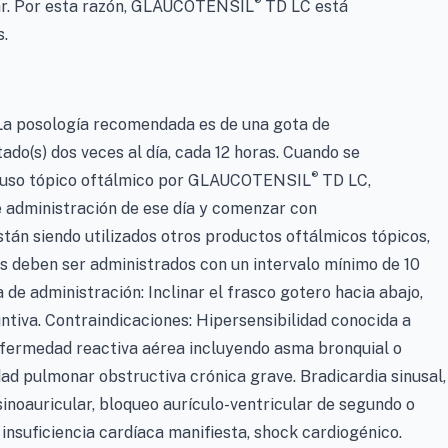
®
ular. Por esta razón, GLAUCOTENSIL
TD LC está
s.
. La posología recomendada es de una gota de
tado(s) dos veces al día, cada 12 horas. Cuando se
®
e uso tópico oftálmico por GLAUCOTENSIL
TD LC,
e administración de ese día y comenzar con
están siendo utilizados otros productos oftálmicos tópicos,
s deben ser administrados con un intervalo mínimo de 10
 de administración: Inclinar el frasco gotero hacia abajo,
juntiva. Contraindicaciones: Hipersensibilidad conocida a
nfermedad reactiva aérea incluyendo asma bronquial o
d pulmonar obstructiva crónica grave. Bradicardia sinusal,
inoauricular, bloqueo aurículo-ventricular de segundo o
nsuficiencia cardíaca manifiesta, shock cardiogénico.