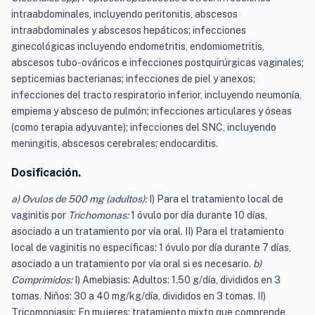
intraabdominales, incluyendo peritonitis, abscesos
intraabdominales y abscesos hepáticos; infecciones
ginecológicas incluyendo endometritis, endomiometritis,
abscesos tubo-ováricos e infecciones postquirúrgicas vaginales;
septicemias bacterianas; infecciones de piel y anexos;
infecciones del tracto respiratorio inferior, incluyendo neumonía,
empiema y absceso de pulmón; infecciones articulares y óseas
(como terapia adyuvante); infecciones del SNC, incluyendo
meningitis, abscesos cerebrales; endocarditis.
Dosificación.
a) Ovulos de 500 mg (adultos):
I) Para el tratamiento local de
vaginitis por
Trichomonas:
1 óvulo por día durante 10 días,
asociado a un tratamiento por vía oral. II) Para el tratamiento
local de vaginitis no específicas: 1 óvulo por día durante 7 días,
asociado a un tratamiento por vía oral si es necesario.
b)
Comprimidos:
I) Amebiasis: Adultos: 1.50 g/día, divididos en 3
tomas. Niños: 30 a 40 mg/kg/día, divididos en 3 tomas. II)
Tricomoniasis: En mujeres: tratamiento mixto que comprende