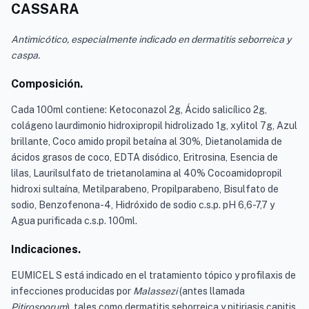
CASSARA
Antimicótico, especialmente indicado en dermatitis seborreica y
caspa.
Composición.
Cada 100ml contiene: Ketoconazol 2g, Ácido salicílico 2g,
colágeno laurdimonio hidroxipropil hidrolizado 1g, xylitol 7g, Azul
brillante, Coco amido propil betaína al 30%, Dietanolamida de
ácidos grasos de coco, EDTA disódico, Eritrosina, Esencia de
lilas, Laurilsulfato de trietanolamina al 40% Cocoamidopropil
hidroxi sultaína, Metilparabeno, Propilparabeno, Bisulfato de
sodio, Benzofenona-4, Hidróxido de sodio c.s.p. pH 6,6-7,7 y
Agua purificada c.s.p. 100ml.
Indicaciones.
EUMICEL S está indicado en el tratamiento tópico y profilaxis de
infecciones producidas por
Malassezi
(antes llamada
Pitirosporum
), tales como dermatitis seborreica y pitiriasis capitis