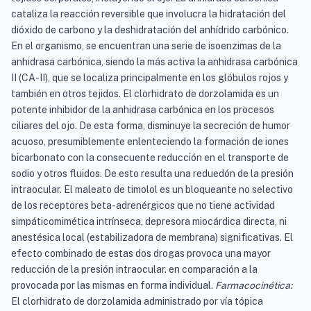
cataliza la reacción reversible que involucra la hidratación del
dióxido de carbono y la deshidratación del anhídrido carbónico.
En el organismo, se encuentran una serie de isoenzimas de la
anhidrasa carbónica, siendo la más activa la anhidrasa carbónica
II (CA-II), que se localiza principalmente en los glóbulos rojos y
también en otros tejidos. El clorhidrato de dorzolamida es un
potente inhibidor de la anhidrasa carbónica en los procesos
ciliares del ojo. De esta forma, disminuye la secreción de humor
acuoso, presumiblemente enlenteciendo la formación de iones
bicarbonato con la consecuente reducción en el transporte de
sodio y otros fluidos. De esto resulta una reduedón de la presión
intraocular. El maleato de timolol es un bloqueante no selectivo
de los receptores beta-adrenérgicos que no tiene actividad
simpáticomimética intrínseca, depresora miocárdica directa, ni
anestésica local (estabilizadora de membrana) significativas. El
efecto combinado de estas dos drogas provoca una mayor
reducción de la presión intraocular. en comparación a la
provocada por las mismas en forma individual.
Farmacocinética:
El clorhidrato de dorzolamida administrado por vía tópica