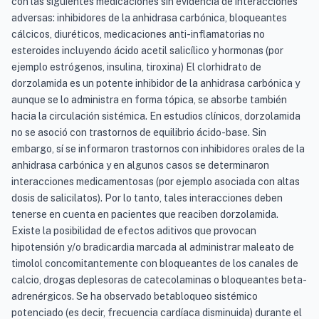
con las siguientes medicaciones sin evidencia de interacciones
adversas: inhibidores de la anhidrasa carbónica, bloqueantes
cálcicos, diuréticos, medicaciones anti-inflamatorias no
esteroides incluyendo ácido acetil salicílico y hormonas (por
ejemplo estrógenos, insulina, tiroxina) El clorhidrato de
dorzolamida es un potente inhibidor de la anhidrasa carbónica y
aunque se lo administra en forma tópica, se absorbe también
hacia la circulación sistémica. En estudios clínicos, dorzolamida
no se asoció con trastornos de equilibrio ácido-base. Sin
embargo, sí se informaron trastornos con inhibidores orales de la
anhidrasa carbónica y en algunos casos se determinaron
interacciones medicamentosas (por ejemplo asociada con altas
dosis de salicilatos). Por lo tanto, tales interacciones deben
tenerse en cuenta en pacientes que reaciben dorzolamida.
Existe la posibilidad de efectos aditivos que provocan
hipotensión y/o bradicardia marcada al administrar maleato de
timolol concomitantemente con bloqueantes de los canales de
calcio, drogas deplesoras de catecolaminas o bloqueantes beta-
adrenérgicos. Se ha observado betabloqueo sistémico
potenciado (es decir, frecuencia cardíaca disminuida) durante el