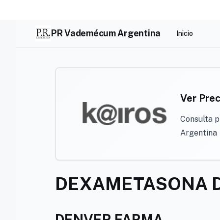
Skip
to
content
PR Vademécum Argentina
Inicio
Ver Prec
Consulta p
Argentina
DEXAMETASONA 
DENVER FARMA