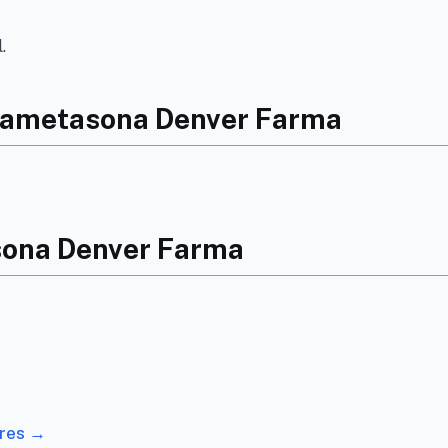
.
exametasona Denver Farma
sona Denver Farma
ares →