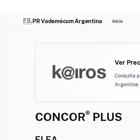
Skip
to
content
PR Vademécum Argentina
Inicio
Ver Prec
Consulta p
Argentina
®
CONCOR
PLUS
ELEA