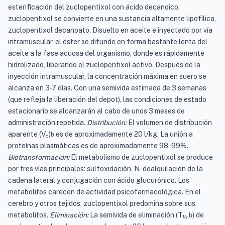
esterificación del zuclopentixol con ácido decanoico,
zuclopentixol se convierte en una sustancia altamente lipofílica,
zuclopentixol decanoato. Disuelto en aceite e inyectado por vía
intramuscular, el éster se difunde en forma bastante lenta del
aceite a la fase acuosa del organismo, donde es rápidamente
hidrolizado, liberando el zuclopentixol activo. Después de la
inyección intramuscular, la concentración máxima en suero se
alcanza en 3-7 días. Con una semivida estimada de 3 semanas
(que refleja la liberación del depot), las condiciones de estado
estacionario se alcanzarán al cabo de unos 3 meses de
administración repetida.
Distribución:
El volumen de distribución
aparente (V
)
es de aproximadamente 20 l/kg. La unión a
b
d
proteínas plasmáticas es de aproximadamente 98-99%.
Biotransformación:
El metabolismo de zuclopentixol se produce
por tres vías principales: sulfoxidación, N-dealquilación de la
cadena lateral y conjugación con ácido glucurónico. Los
metabolitos carecen de actividad psicofarmacológica. En el
cerebro y otros tejidos, zuclopentixol predomina sobre sus
metabolitos.
Eliminación:
La semivida de eliminación (T
) de
b
½