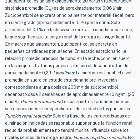
zuclopentixol es de aproximadamente 20 horas y la depuración
sistémica promedio (Cl
) es de aproximadamente 0,86 l/min.
s
Zuclopentixol se excreta principalmente por material fecal, pero
en cierto grado (aproximadamente 10 %) por la orina. Sólo
alrededor del 0,1 % de la dosis se excreta sin modificar por orina,
lo que significa que la carga renal de la droga es insignificante.
En madres que amamantan, zuclopentixol se excreta en
pequeñas cantidades por la leche. En estado estacionario, la
relación promedio predosis de conc. en la leche/conc. en suero
de las mujeres tratadas por vía oral o con el decanoato fue de
aproximadamente 0,29.
Linealidad:
La cinética es lineal. El nivel
promedio en suero en estado estacionario pre-inyección
correspondiente a una dosis de 200 mg de zuclopentixol
decanoato cada 2 semanas es de aproximadamente 10 ng/ml (25
nmol/l).
Pacientes ancianos:
Los parámetros farmacocinéticos
son esencialmente independientes de la edad de los pacientes.
Función renal reducida:
Sobre la base de las características de
eliminación indicadas es razonable suponer que la función renal
reducida probablemente no tendrá mucha influencia sobre los
niveles séricos de la droga madre.
Función hepática reducida:
No