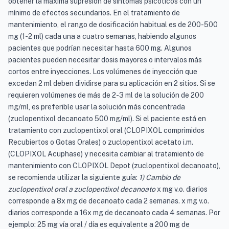
obtener la máxima supresión de síntomas psicóticos con un
mínimo de efectos secundarios. En el tratamiento de
mantenimiento, el rango de dosificación habitual es de 200-500
mg (1-2 ml) cada una a cuatro semanas, habiendo algunos
pacientes que podrían necesitar hasta 600 mg. Algunos
pacientes pueden necesitar dosis mayores o intervalos más
cortos entre inyecciones. Los volúmenes de inyección que
excedan 2 ml deben dividirse para su aplicación en 2 sitios. Si se
requieren volúmenes de más de 2-3 ml de la solución de 200
mg/ml, es preferible usar la solución más concentrada
(zuclopentixol decanoato 500 mg/ml). Si el paciente está en
tratamiento con zuclopentixol oral (CLOPIXOL comprimidos
Recubiertos o Gotas Orales) o zuclopentixol acetato i.m.
(CLOPIXOL Acuphase) y necesita cambiar al tratamiento de
mantenimiento con CLOPIXOL Depot (zuclopentixol decanoato),
se recomienda utilizar la siguiente guía:
1) Cambio de
zuclopentixol oral a zuclopentixol decanoato
x mg v.o. diarios
corresponde a 8x mg de decanoato cada 2 semanas. x mg v.o.
diarios corresponde a 16x mg de decanoato cada 4 semanas. Por
ejemplo: 25 mg vía oral / día es equivalente a 200 mg de