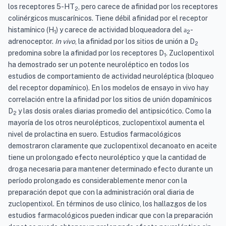
los receptores 5-HT
, pero carece de afinidad por los receptores
2
colinérgicos muscarínicos. Tiene débil afinidad por el receptor
histamínico (H
) y carece de actividad bloqueadora del
-
a
1
2
adrenoceptor.
In vivo
, la afinidad por los sitios de unión a D
2
predomina sobre la afinidad por los receptores D
. Zuclopentixol
1
ha demostrado ser un potente neuroléptico en todos los
estudios de comportamiento de actividad neuroléptica (bloqueo
del receptor dopamínico). En los modelos de ensayo in vivo hay
correlación entre la afinidad por los sitios de unión dopamínicos
D
y las dosis orales diarias promedio del antipsicótico. Como la
2
mayoría de los otros neurolépticos, zuclopentixol aumenta el
nivel de prolactina en suero. Estudios farmacológicos
demostraron claramente que zuclopentixol decanoato en aceite
tiene un prolongado efecto neuroléptico y que la cantidad de
droga necesaria para mantener determinado efecto durante un
período prolongado es considerablemente menor con la
preparación depot que con la administración oral diaria de
zuclopentixol. En términos de uso clínico, los hallazgos de los
estudios farmacológicos pueden indicar que con la preparación