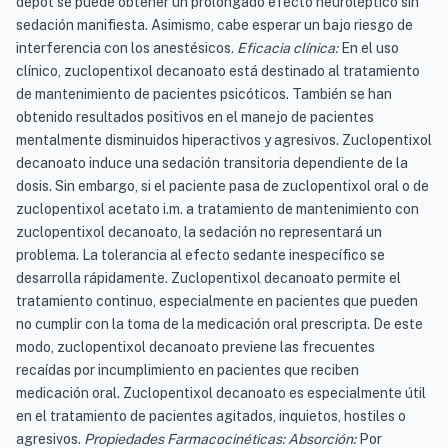
depot se puede obtener un prolongado efecto neuroléptico sin
sedación manifiesta. Asimismo, cabe esperar un bajo riesgo de
interferencia con los anestésicos.
Eficacia clínica:
En el uso
clínico, zuclopentixol decanoato está destinado al tratamiento
de mantenimiento de pacientes psicóticos. También se han
obtenido resultados positivos en el manejo de pacientes
mentalmente disminuidos hiperactivos y agresivos. Zuclopentixol
decanoato induce una sedación transitoria dependiente de la
dosis. Sin embargo, si el paciente pasa de zuclopentixol oral o de
zuclopentixol acetato i.m. a tratamiento de mantenimiento con
zuclopentixol decanoato, la sedación no representará un
problema. La tolerancia al efecto sedante inespecífico se
desarrolla rápidamente. Zuclopentixol decanoato permite el
tratamiento continuo, especialmente en pacientes que pueden
no cumplir con la toma de la medicación oral prescripta. De este
modo, zuclopentixol decanoato previene las frecuentes
recaídas por incumplimiento en pacientes que reciben
medicación oral. Zuclopentixol decanoato es especialmente útil
en el tratamiento de pacientes agitados, inquietos, hostiles o
agresivos.
Propiedades Farmacocinéticas: Absorción:
Por