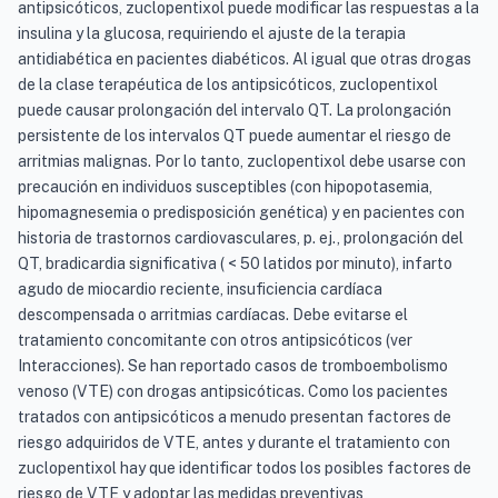
antipsicóticos, zuclopentixol puede modificar las respuestas a la
insulina y la glucosa, requiriendo el ajuste de la terapia
antidiabética en pacientes diabéticos. Al igual que otras drogas
de la clase terapéutica de los antipsicóticos, zuclopentixol
puede causar prolongación del intervalo QT. La prolongación
persistente de los intervalos QT puede aumentar el riesgo de
arritmias malignas. Por lo tanto, zuclopentixol debe usarse con
precaución en individuos susceptibles (con hipopotasemia,
hipomagnesemia o predisposición genética) y en pacientes con
historia de trastornos cardiovasculares, p. ej., prolongación del
QT, bradicardia significativa ( < 50 latidos por minuto), infarto
agudo de miocardio reciente, insuficiencia cardíaca
descompensada o arritmias cardíacas. Debe evitarse el
tratamiento concomitante con otros antipsicóticos (ver
Interacciones). Se han reportado casos de tromboembolismo
venoso (VTE) con drogas antipsicóticas. Como los pacientes
tratados con antipsicóticos a menudo presentan factores de
riesgo adquiridos de VTE, antes y durante el tratamiento con
zuclopentixol hay que identificar todos los posibles factores de
riesgo de VTE y adoptar las medidas preventivas