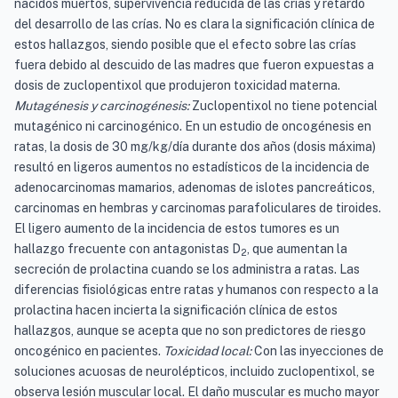
nacidos muertos, supervivencia reducida de las crías y retardo
del desarrollo de las crías. No es clara la significación clínica de
estos hallazgos, siendo posible que el efecto sobre las crías
fuera debido al descuido de las madres que fueron expuestas a
dosis de zuclopentixol que produjeron toxicidad materna.
Mutagénesis y carcinogénesis:
Zuclopentixol no tiene potencial
mutagénico ni carcinogénico. En un estudio de oncogénesis en
ratas, la dosis de 30 mg/kg/día durante dos años (dosis máxima)
resultó en ligeros aumentos no estadísticos de la incidencia de
adenocarcinomas mamarios, adenomas de islotes pancreáticos,
carcinomas en hembras y carcinomas parafoliculares de tiroides.
El ligero aumento de la incidencia de estos tumores es un
hallazgo frecuente con antagonistas D
, que aumentan la
2
secreción de prolactina cuando se los administra a ratas. Las
diferencias fisiológicas entre ratas y humanos con respecto a la
prolactina hacen incierta la significación clínica de estos
hallazgos, aunque se acepta que no son predictores de riesgo
oncogénico en pacientes.
Toxicidad local:
Con las inyecciones de
soluciones acuosas de neurolépticos, incluido zuclopentixol, se
observa lesión muscular local. El daño muscular es mucho mayor