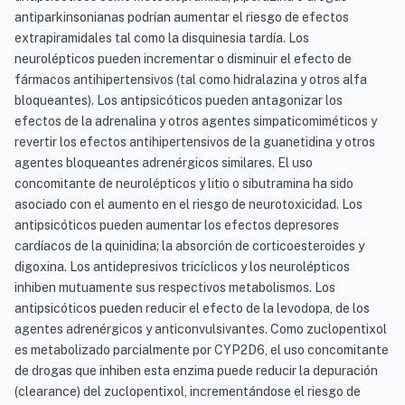
antiparkinsonianas podrían aumentar el riesgo de efectos
extrapiramidales tal como la disquinesia tardía. Los
neurolépticos pueden incrementar o disminuir el efecto de
fármacos antihipertensivos (tal como hidralazina y otros alfa
bloqueantes). Los antipsicóticos pueden antagonizar los
efectos de la adrenalina y otros agentes simpaticomiméticos y
revertir los efectos antihipertensivos de la guanetidina y otros
agentes bloqueantes adrenérgicos similares. El uso
concomitante de neurolépticos y litio o sibutramina ha sido
asociado con el aumento en el riesgo de neurotoxicidad. Los
antipsicóticos pueden aumentar los efectos depresores
cardíacos de la quinidina; la absorción de corticoesteroides y
digoxina. Los antidepresivos tricíclicos y los neurolépticos
inhiben mutuamente sus respectivos metabolismos. Los
antipsicóticos pueden reducir el efecto de la levodopa, de los
agentes adrenérgicos y anticonvulsivantes. Como zuclopentixol
es metabolizado parcialmente por CYP2D6, el uso concomitante
de drogas que inhiben esta enzima puede reducir la depuración
(clearance) del zuclopentixol, incrementándose el riesgo de