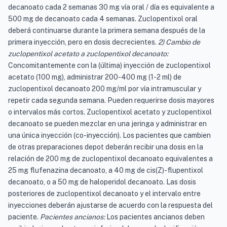
decanoato cada 2 semanas 30 mg vía oral / día es equivalente a
500 mg de decanoato cada 4 semanas. Zuclopentixol oral
deberá continuarse durante la primera semana después de la
primera inyección, pero en dosis decrecientes.
2) Cambio de
zuclopentixol acetato a zuclopentixol decanoato:
Concomitantemente con la (última) inyección de zuclopentixol
acetato (100 mg), administrar 200-400 mg (1-2 ml) de
zuclopentixol decanoato 200 mg/ml por vía intramuscular y
repetir cada segunda semana. Pueden requerirse dosis mayores
o intervalos más cortos. Zuclopentixol acetato y zuclopentixol
decanoato se pueden mezclar en una jeringa y administrar en
una única inyección (co-inyección). Los pacientes que cambien
de otras preparaciones depot deberán recibir una dosis en la
relación de 200 mg de zuclopentixol decanoato equivalentes a
25 mg flufenazina decanoato, a 40 mg de cis(Z)-flupentixol
decanoato, o a 50 mg de haloperidol decanoato. Las dosis
posteriores de zuclopentixol decanoato y el intervalo entre
inyecciones deberán ajustarse de acuerdo con la respuesta del
paciente.
Pacientes ancianos:
Los pacientes ancianos deben