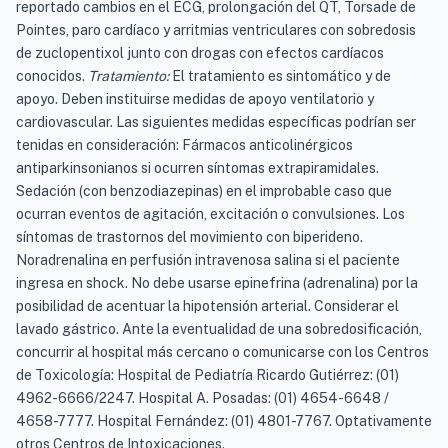
reportado cambios en el ECG, prolongación del QT, Torsade de
Pointes, paro cardíaco y arritmias ventriculares con sobredosis
de zuclopentixol junto con drogas con efectos cardíacos
conocidos.
Tratamiento:
El tratamiento es sintomático y de
apoyo. Deben instituirse medidas de apoyo ventilatorio y
cardiovascular. Las siguientes medidas específicas podrían ser
tenidas en consideración: Fármacos anticolinérgicos
antiparkinsonianos si ocurren síntomas extrapiramidales.
Sedación (con benzodiazepinas) en el improbable caso que
ocurran eventos de agitación, excitación o convulsiones. Los
síntomas de trastornos del movimiento con biperideno.
Noradrenalina en perfusión intravenosa salina si el paciente
ingresa en shock. No debe usarse epinefrina (adrenalina) por la
posibilidad de acentuar la hipotensión arterial. Considerar el
lavado gástrico. Ante la eventualidad de una sobredosificación,
concurrir al hospital más cercano o comunicarse con los Centros
de Toxicología: Hospital de Pediatría Ricardo Gutiérrez: (01)
4962-6666/2247. Hospital A. Posadas: (01) 4654-6648 /
4658-7777. Hospital Fernández: (01) 4801-7767. Optativamente
otros Centros de Intoxicaciones.