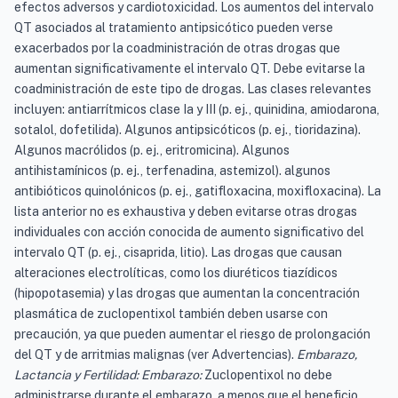
efectos adversos y cardiotoxicidad. Los aumentos del intervalo
QT asociados al tratamiento antipsicótico pueden verse
exacerbados por la coadministración de otras drogas que
aumentan significativamente el intervalo QT. Debe evitarse la
coadministración de este tipo de drogas. Las clases relevantes
incluyen: antiarrítmicos clase Ia y III (p. ej., quinidina, amiodarona,
sotalol, dofetilida). Algunos antipsicóticos (p. ej., tioridazina).
Algunos macrólidos (p. ej., eritromicina). Algunos
antihistamínicos (p. ej., terfenadina, astemizol). algunos
antibióticos quinolónicos (p. ej., gatifloxacina, moxifloxacina). La
lista anterior no es exhaustiva y deben evitarse otras drogas
individuales con acción conocida de aumento significativo del
intervalo QT (p. ej., cisaprida, litio). Las drogas que causan
alteraciones electrolíticas, como los diuréticos tiazídicos
(hipopotasemia) y las drogas que aumentan la concentración
plasmática de zuclopentixol también deben usarse con
precaución, ya que pueden aumentar el riesgo de prolongación
del QT y de arritmias malignas (ver Advertencias).
Embarazo,
Lactancia y Fertilidad: Embarazo:
Zuclopentixol no debe
administrarse durante el embarazo, a menos que el beneficio