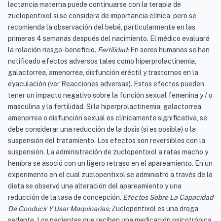
lactancia materna puede continuarse con la terapia de
zuclopentixol si se considera de importancia clínica, pero se
recomienda la observación del bebé, particularmente en las
primeras 4 semanas después del nacimiento. El médico evaluará
la relación riesgo-beneficio.
Fertilidad:
En seres humanos se han
notificado efectos adversos tales como hiperprolactinemia,
galactorrea, amenorrea, disfunción eréctil y trastornos en la
eyaculación (ver Reacciones adversas). Estos efectos pueden
tener un impacto negativo sobre la función sexual femenina y / o
masculina y la fertilidad. Si la hiperprolactinemia, galactorrea,
amenorrea o disfunción sexual es clínicamente significativa, se
debe considerar una reducción de la dosis (si es posible) o la
suspensión del tratamiento. Los efectos son reversibles con la
suspensión. La administración de zuclopentixol a ratas macho y
hembra se asoció con un ligero retraso en el apareamiento. En un
experimento en el cual zuclopentixol se administró a través de la
dieta se observó una alteración del apareamiento y una
reducción de la tasa de concepción.
Efectos Sobre La Capacidad
De Conducir Y Usar Maquinarias:
Zuclopentixol es una droga
sedante. Los pacientes que reciben una medicación psicotrópica