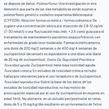
se dispone de datos.
Polimorfismo:
Una investigación in vivo
demostró que parte de las vías metabólicas están sujetas a
polimorfismo genético oxidativo esparteína/debrisoquina
(CYP2D6).
Relación farmacocinética / farmacodinámica:
Se
sugiere una concentración sérica pre-inyección de 2,8-12 ng/ml
(7-30 nmol/l) y una fluctuación máx./mín. < 2,5 como guía para el
tratamiento de mantenimiento pacientes esquizofrénicos con
enfermedad de grado leve-moderado. Farmacocinéticamente,
una dosis de 200 mg/2 semanas o de 400 mg/4 semanas de
zuclopentixol decanoato es equivalente a una dosis oral diaria
de 25 mg de zuclopentixol.
Datos De Seguridad Preclínica:
Toxicidad aguda:
Zuclopentixol tiene baja toxicidad aguda.
Toxicidad crónica:
En estudios de toxicidad crónica no hubo
hallazgos relevantes para el uso terapéutico de zuclopentixol.
Toxicidad reproductiva:
Sobre la base de los datos de los
estudios de toxicidad reproductiva, no hay motivo de
preocupación especial por el uso de zuclopentixol en mujeres en
edad fértil. No obstante, en un estudio peri/postnatal en ratas,
dosis de 5 y 15 mg/kg/día resultaron en un incremento de fetos