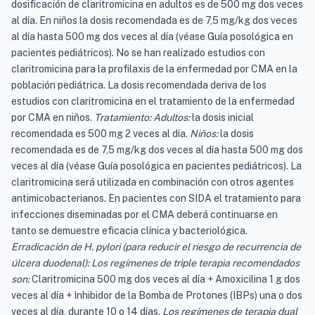
dosificación de claritromicina en adultos es de 500 mg dos veces
al día. En niños la dosis recomendada es de 7,5 mg/kg dos veces
al día hasta 500 mg dos veces al día (véase Guía posológica en
pacientes pediátricos). No se han realizado estudios con
claritromicina para la profilaxis de la enfermedad por CMA en la
población pediátrica. La dosis recomendada deriva de los
estudios con claritromicina en el tratamiento de la enfermedad
por CMA en niños.
Tratamiento: Adultos:
la dosis inicial
recomendada es 500 mg 2 veces al día.
Niños:
la dosis
recomendada es de 7,5 mg/kg dos veces al día hasta 500 mg dos
veces al día (véase Guía posológica en pacientes pediátricos). La
claritromicina será utilizada en combinación con otros agentes
antimicobacterianos. En pacientes con SIDA el tratamiento para
infecciones diseminadas por el CMA deberá continuarse en
tanto se demuestre eficacia clínica y bacteriológica.
Erradicación de H. pylori (para reducir el riesgo de recurrencia de
úlcera duodenal): Los regímenes de triple terapia recomendados
son:
Claritromicina 500 mg dos veces al día + Amoxicilina 1 g dos
veces al día + Inhibidor de la Bomba de Protones (IBPs) una o dos
veces al día, durante 10 o 14 días.
Los regímenes de terapia dual