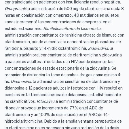
contraindicada en pacientes con insuficiencia renal o hepática.
Omeprazol:
la administración de 500 mg de claritromicina cada 8
horas en combinación con omeprazol 40 mg diarios en sujetos
sanos incrementó las concentraciones de omeprazol en el
estado estacionario.
Ranitidina citrato de bismuto:
La
administración concomitante de ranitidina citrato de bismuto con
claritromicina, puede aumentar la concentración plasmática de
ranitidina, bismuto y 14-hidroxiclaritromicina.
Zidovudina:
la
administración oral concomitante de claritromicina y zidovudina
a pacientes adultos infectados con HIV puede disminuir las
concentraciones de estado estacionario de la zidovudina. Se
recomienda distanciar la toma de ambas drogas como mínimo 4
hs.
Didanosina:
la administración simultánea de claritromicina y
didanosina a 12 pacientes adultos infectados con HIV resultó en
cambios en la farmacocinética de didanosina estadísticamente
no significativos.
Ritonavir:
la administración concomitante de
ritonavir provoca un incremento de 77% en el ABC de
claritromicina y un 100% de disminución en el ABC de 14-
hidroxiclaritromicina. Debido a la amplia ventana terapéutica de
la claritromicina no es necesaria ninguna reducción de la dosis