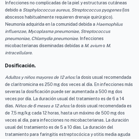
Infecciones no complicadas de la piel y estructuras cutáneas
debido a
Staphylococcus aureus, Streptococcus pyogenes
(los
abscesos habitualmente requieren drenaje quirúrgico).
Neumonía adquirida en la comunidad debida a
Haemophilus
influenzae, Mycoplasma pneumoniae, Streptococcus
pneumoniae, Chlamydia pneumoniae
. Infecciones
micobacterianas diseminadas debidas a
M. avium
o
M.
intracellulare
.
Dosificación.
Adultos y niños mayores de 12 años:
la dosis usual recomendada
de claritromicina es 250 mg dos veces al día. En infecciones más
severas la dosificación puede ser aumentada a 500 mg dos
veces por día. La duración usual del tratamiento es de 6 a 14
días.
Niños de 6 meses a 12 años:
la dosis usual recomendada es
de 7,5 mg/kg cada 12 horas, hasta un máximo de 500 mg dos
veces al día, para infecciones no micobacterianas. La duración
usual del tratamiento es de 5 a 10 días. La duración del
tratamiento para faringitis estreptocócica y otitis media aguda