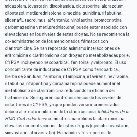
midazolam, lovastatin, disopiramida, ciclosporina, alprazolam,
cilostazol, metilprednisolona, pimozida, quinidina, rifabutina,
sildenafil, tacrolimus, alfentanilo, vinblastina, bromocriptina,
carbamazepina y metilprednisolona) puede estar asociado con
elevaciones en los niveles de estas drogas. No se recomienda la
co-administración de los mencionados fármacos con
claritromicina. Se han reportado asimismo interacciones de
eritromicina o claritromicina con drogas no metabolizadas por el
CYP3A, incluyendo hexobarbital, fenitoína, y valproato. El uso
concomitante de inductores de CYP3A como fenobarbital,
hierba de San Juan, fenitoína, rifampicina, efavirenz, nevirapina,
rifabutina, rifapentina y carbamazepina puede aumentar el
metabolismo de claritromicina reduciendo la eficacia del
tratamiento. Se sugieren controles séricos de los niveles de
inductores de CYP3A, ya que pueden verse incrementados
debido al efecto inhibitorio de la claritromicina.
Inhibidores de la
HMG-CoA reductasa:
como otros macrólidos la claritromicina
eleva las concentraciones de estas drogas (ejemplo: lovastatin,
simvastatin, atorvastatin). Ha habido raros reportes de