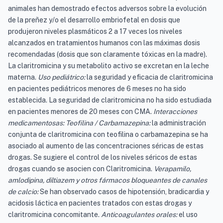
animales han demostrado efectos adversos sobre la evolución
de la preñez y/o el desarrollo embriofetal en dosis que
produjeron niveles plasmáticos 2 a 17 veces los niveles
alcanzados en tratamientos humanos con las máximas dosis
recomendadas (dosis que son claramente tóxicas en la madre).
La claritromicina y su metabolito activo se excretan en la leche
materna.
Uso pediátrico:
la seguridad y eficacia de claritromicina
en pacientes pediátricos menores de 6 meses no ha sido
establecida. La seguridad de claritromicina no ha sido estudiada
en pacientes menores de 20 meses con CMA.
Interacciones
medicamentosas: Teofilina / Carbamazepina:
la administración
conjunta de claritromicina con teofilina o carbamazepina se ha
asociado al aumento de las concentraciones séricas de estas
drogas. Se sugiere el control de los niveles séricos de estas
drogas cuando se asocien con Claritromicina.
Verapamilo,
amlodipina, diltiazem y otros fármacos bloqueantes de canales
de calcio:
Se han observado casos de hipotensión, bradicardia y
acidosis láctica en pacientes tratados con estas drogas y
claritromicina concomitante.
Anticoagulantes orales:
el uso