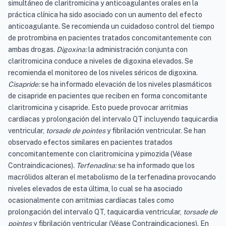
simultáneo de claritromicina y anticoagulantes orales en la
práctica clínica ha sido asociado con un aumento del efecto
anticoagulante. Se recomienda un cuidadoso control del tiempo
de protrombina en pacientes tratados concomitantemente con
ambas drogas.
Digoxina:
la administración conjunta con
claritromicina conduce a niveles de digoxina elevados. Se
recomienda el monitoreo de los niveles séricos de digoxina.
Cisapride:
se ha informado elevación de los niveles plasmáticos
de cisapride en pacientes que reciben en forma concomitante
claritromicina y cisapride. Esto puede provocar arritmias
cardíacas y prolongación del intervalo QT incluyendo taquicardia
ventricular,
torsade de pointes
y fibrilación ventricular. Se han
observado efectos similares en pacientes tratados
concomitantemente con claritromicina y pimozida (Véase
Contraindicaciones).
Terfenadina:
se ha informado que los
macrólidos alteran el metabolismo de la terfenadina provocando
niveles elevados de esta última, lo cual se ha asociado
ocasionalmente con arritmias cardíacas tales como
prolongación del intervalo QT, taquicardia ventricular,
torsade de
pointes
y fibrilación ventricular (Véase Contraindicaciones). En