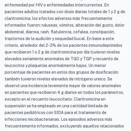
enfermedad por HIV o enfermedades intercurrentes. En
pacientes adultos tratados con dosis diarias totales de 1 y 2 g de
claritromicina, los efectos adversos más frecuentemente
informados fueron: náuseas, vómitos, alteración del gusto, dolor
abdominal, diarrea, rash, flatulencia, cefalea, constipación,
trastornos de la audición y sequedad bucal. En base a este
criterio, alrededor del 2-3% de los pacientes inmunodeprimidos
que recibieron 1 o 2 g de claritromicina por día tuvieron niveles
elevados seriamente anormales de TGO y TGP y recuento de
leucocitos y plaquetas anormalmente bajos. Un menor
porcentaje de pacientes en estos dos grupos de dosificación
también tuvieron niveles elevados de nitrógeno ureico. Se
observó una incidencia levemente mayor de valores anormales
en pacientes que recibieron 4 g diarios en todos los parámetros,
excepto en el recuento leucocitario. Claritromicina en
suspensión se ha empleado en una cantidad limitada de
pacientes pediátricos con SIDA para el tratamiento de
infecciones micobacterianas. Los episodios adversos más
frecuentemente informados, excluyendo aquellos relacionados