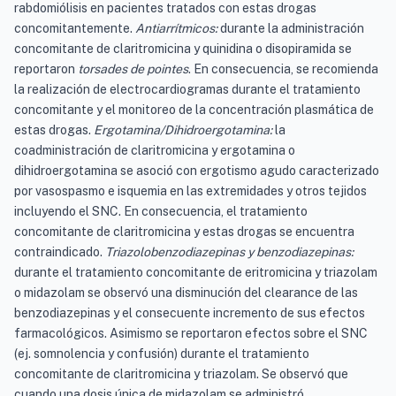
rabdomiólisis en pacientes tratados con estas drogas
concomitantemente.
Antiarrítmicos:
durante la administración
concomitante de claritromicina y quinidina o disopiramida se
reportaron
torsades de pointes
. En consecuencia, se recomienda
la realización de electrocardiogramas durante el tratamiento
concomitante y el monitoreo de la concentración plasmática de
estas drogas.
Ergotamina/Dihidroergotamina:
la
coadministración de claritromicina y ergotamina o
dihidroergotamina se asoció con ergotismo agudo caracterizado
por vasospasmo e isquemia en las extremidades y otros tejidos
incluyendo el SNC. En consecuencia, el tratamiento
concomitante de claritromicina y estas drogas se encuentra
contraindicado.
Triazolobenzodiazepinas y benzodiazepinas:
durante el tratamiento concomitante de eritromicina y triazolam
o midazolam se observó una disminución del clearance de las
benzodiazepinas y el consecuente incremento de sus efectos
farmacológicos. Asimismo se reportaron efectos sobre el SNC
(ej. somnolencia y confusión) durante el tratamiento
concomitante de claritromicina y triazolam. Se observó que
cuando una dosis única de midazolam se administró