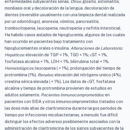
enfermedades subyacentes serias.
Otros:
glositis, estomatitis,
moniliasis oral y decoloración de la lengua, decoloración de
dientes (reversible usualmente con una limpieza dental realizada
por un odontólogo), anorexia, vómitos, pancreatitis,
trombocitopenia, leucopenia, neutropenia y nefritis intersticial.
Ha habido casos aislados de hipoglucemia, algunos de los cuales
han ocurrido en pacientes bajo tratamiento con
hipoglucemiantes orales o insulina.
Alteraciones de Laboratorio:
Hepáticos:
elevación de TGP < 1%, TGO < 1%;
GT < 1%,
c
fosfatasa alcalina < 1%, LDH < 1%, bilirrubina total < 1%.
Hematológicos:
leucopenia ( < 1%), prolongación del tiempo de
protrombina (1%).
Renales:
elevación del nitrógeno ureico (4%),
creatina sérica elevada ( < 1%). Los datos de
GT, fosfatasa
c
alcalina y tiempo de protrombina provienen de estudios en
adultos solamente.
Pacientes Inmunocomprometidos:
en
pacientes con SIDA y otros inmunocomprometidos tratados con
las dosis más altas de claritromicina durante largos períodos de
tiempo por infecciones micobacterianas, a menudo fue difícil
distinguir los efectos adversos posiblemente asociados con la
administración de claritromicina de los signos subyacentes de la