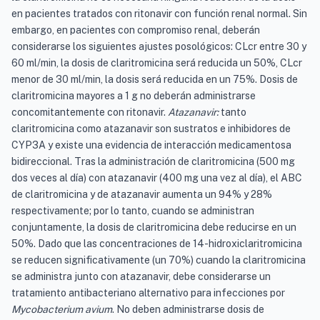
en pacientes tratados con ritonavir con función renal normal. Sin
embargo, en pacientes con compromiso renal, deberán
considerarse los siguientes ajustes posológicos: CLcr entre 30 y
60 ml/min, la dosis de claritromicina será reducida un 50%, CLcr
menor de 30 ml/min, la dosis será reducida en un 75%. Dosis de
claritromicina mayores a 1 g no deberán administrarse
concomitantemente con ritonavir.
Atazanavir:
tanto
claritromicina como atazanavir son sustratos e inhibidores de
CYP3A y existe una evidencia de interacción medicamentosa
bidireccional. Tras la administración de claritromicina (500 mg
dos veces al día) con atazanavir (400 mg una vez al día), el ABC
de claritromicina y de atazanavir aumenta un 94% y 28%
respectivamente; por lo tanto, cuando se administran
conjuntamente, la dosis de claritromicina debe reducirse en un
50%. Dado que las concentraciones de 14-hidroxiclaritromicina
se reducen significativamente (un 70%) cuando la claritromicina
se administra junto con atazanavir, debe considerarse un
tratamiento antibacteriano alternativo para infecciones por
Mycobacterium avium
. No deben administrarse dosis de