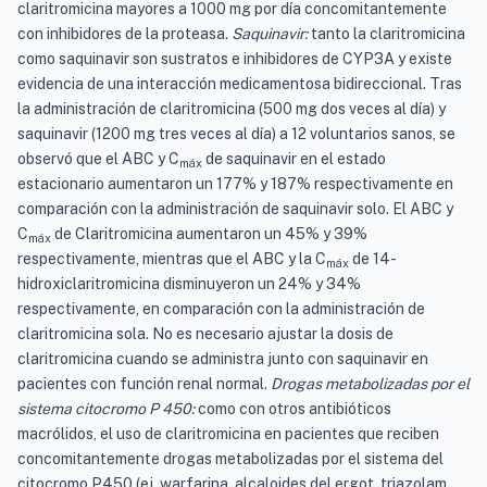
claritromicina mayores a 1000 mg por día concomitantemente
con inhibidores de la proteasa.
Saquinavir:
tanto la claritromicina
como saquinavir son sustratos e inhibidores de CYP3A y existe
evidencia de una interacción medicamentosa bidireccional. Tras
la administración de claritromicina (500 mg dos veces al día) y
saquinavir (1200 mg tres veces al día) a 12 voluntarios sanos, se
observó que el ABC y C
de saquinavir en el estado
máx
estacionario aumentaron un 177% y 187% respectivamente en
comparación con la administración de saquinavir solo. El ABC y
C
de Claritromicina aumentaron un 45% y 39%
máx
respectivamente, mientras que el ABC y la C
de 14-
máx
hidroxiclaritromicina disminuyeron un 24% y 34%
respectivamente, en comparación con la administración de
claritromicina sola. No es necesario ajustar la dosis de
claritromicina cuando se administra junto con saquinavir en
pacientes con función renal normal.
Drogas metabolizadas por el
sistema citocromo P 450:
como con otros antibióticos
macrólidos, el uso de claritromicina en pacientes que reciben
concomitantemente drogas metabolizadas por el sistema del
citocromo P450 (ej. warfarina, alcaloides del ergot, triazolam,