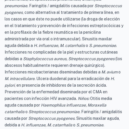
pneumoniae
. Faringitis / amigdalitis causada por
Streptococcus
pyogenes
, como alternativa al tratamiento de primera línea, en
los casos en que éste no puede utilizarse (la droga de elección
en el tratamiento y prevención de infecciones estreptocócicas y
en la profilaxis de la fiebre reumática es la penicilina
administrada por vía oral o intramuscular). Sinusitis maxilar
aguda debida a
H. influenzae, M. catarrhalis
o
S. pneumoniae
.
Infecciones no complicadas de la piel y estructuras cutáneas
debidas a
Staphylococcus aureus, Streptococcus pyogenes
(los
abscesos habitualmente requieren drenaje quirúrgico).
Infecciones micobacterianas diseminadas debidas a
M. avium
o
M. intracellulare
. Ulcera duodenal para la erradicación de
H.
pylori
, en presencia de inhibidores de la secreción ácida.
Prevención de la enfermedad diseminada por el CMA en
pacientes con infección HIV avanzada.
Niños:
Otitis media
aguda causada por
Haemophilus influenzae, Moraxella
catarrhalis
o
Streptococcus pneumoniae
. Faringitis / amigdalitis
causada por
Streptococcus pyogenes
. Sinusitis maxilar aguda,
debida a
H. influenzae, M. catarrhalis
o
S. pneumoniae
.