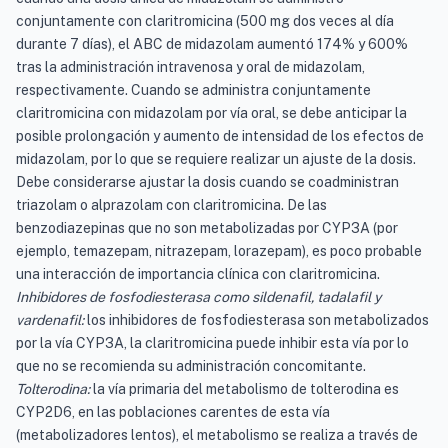
conjuntamente con claritromicina (500 mg dos veces al día
durante 7 días), el ABC de midazolam aumentó 174% y 600%
tras la administración intravenosa y oral de midazolam,
respectivamente. Cuando se administra conjuntamente
claritromicina con midazolam por vía oral, se debe anticipar la
posible prolongación y aumento de intensidad de los efectos de
midazolam, por lo que se requiere realizar un ajuste de la dosis.
Debe considerarse ajustar la dosis cuando se coadministran
triazolam o alprazolam con claritromicina. De las
benzodiazepinas que no son metabolizadas por CYP3A (por
ejemplo, temazepam, nitrazepam, lorazepam), es poco probable
una interacción de importancia clínica con claritromicina.
Inhibidores de fosfodiesterasa como sildenafil, tadalafil y
vardenafil:
los inhibidores de fosfodiesterasa son metabolizados
por la vía CYP3A, la claritromicina puede inhibir esta vía por lo
que no se recomienda su administración concomitante.
Tolterodina:
la vía primaria del metabolismo de tolterodina es
CYP2D6, en las poblaciones carentes de esta vía
(metabolizadores lentos), el metabolismo se realiza a través de