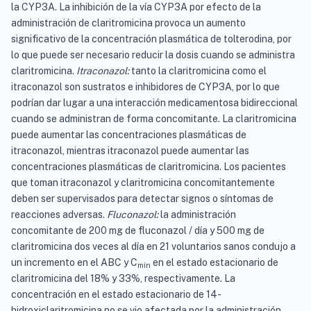
la CYP3A. La inhibición de la vía CYP3A por efecto de la
administración de claritromicina provoca un aumento
significativo de la concentración plasmática de tolterodina, por
lo que puede ser necesario reducir la dosis cuando se administra
claritromicina.
Itraconazol:
tanto la claritromicina como el
itraconazol son sustratos e inhibidores de CYP3A, por lo que
podrían dar lugar a una interacción medicamentosa bidireccional
cuando se administran de forma concomitante. La claritromicina
puede aumentar las concentraciones plasmáticas de
itraconazol, mientras itraconazol puede aumentar las
concentraciones plasmáticas de claritromicina. Los pacientes
que toman itraconazol y claritromicina concomitantemente
deben ser supervisados para detectar signos o síntomas de
reacciones adversas.
Fluconazol:
la administración
concomitante de 200 mg de fluconazol / día y 500 mg de
claritromicina dos veces al día en 21 voluntarios sanos condujo a
un incremento en el ABC y C
en el estado estacionario de
mín
claritromicina del 18% y 33%, respectivamente. La
concentración en el estado estacionario de 14-
hidroxiclaritromicina no se vio afectada por la administración