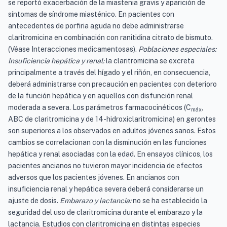
se reportó exacerbación de la miastenia gravis y aparición de
síntomas de síndrome miasténico. En pacientes con
antecedentes de porfiria aguda no debe administrarse
claritromicina en combinación con ranitidina citrato de bismuto.
(Véase Interacciones medicamentosas).
Poblaciones especiales:
Insuficiencia hepática y renal:
la claritromicina se excreta
principalmente a través del hígado y el riñón, en consecuencia,
deberá administrarse con precaución en pacientes con deterioro
de la función hepática y en aquellos con disfunción renal
moderada a severa. Los parámetros farmacocinéticos (C
,
máx
ABC de claritromicina y de 14-hidroxiclaritromicina) en gerontes
son superiores a los observados en adultos jóvenes sanos. Estos
cambios se correlacionan con la disminución en las funciones
hepática y renal asociadas con la edad. En ensayos clínicos, los
pacientes ancianos no tuvieron mayor incidencia de efectos
adversos que los pacientes jóvenes. En ancianos con
insuficiencia renal y hepática severa deberá considerarse un
ajuste de dosis.
Embarazo y lactancia:
no se ha establecido la
seguridad del uso de claritromicina durante el embarazo y la
lactancia. Estudios con claritromicina en distintas especies