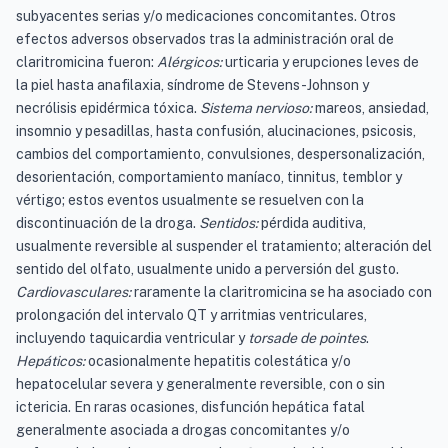
subyacentes serias y/o medicaciones concomitantes. Otros
efectos adversos observados tras la administración oral de
claritromicina fueron:
Alérgicos:
urticaria y erupciones leves de
la piel hasta anafilaxia, síndrome de Stevens-Johnson y
necrólisis epidérmica tóxica.
Sistema nervioso:
mareos, ansiedad,
insomnio y pesadillas, hasta confusión, alucinaciones, psicosis,
cambios del comportamiento, convulsiones, despersonalización,
desorientación, comportamiento maníaco, tinnitus, temblor y
vértigo; estos eventos usualmente se resuelven con la
discontinuación de la droga.
Sentidos:
pérdida auditiva,
usualmente reversible al suspender el tratamiento; alteración del
sentido del olfato, usualmente unido a perversión del gusto.
Cardiovasculares:
raramente la claritromicina se ha asociado con
prolongación del intervalo QT y arritmias ventriculares,
incluyendo taquicardia ventricular y
torsade de pointes
.
Hepáticos:
ocasionalmente hepatitis colestática y/o
hepatocelular severa y generalmente reversible, con o sin
ictericia. En raras ocasiones, disfunción hepática fatal
generalmente asociada a drogas concomitantes y/o