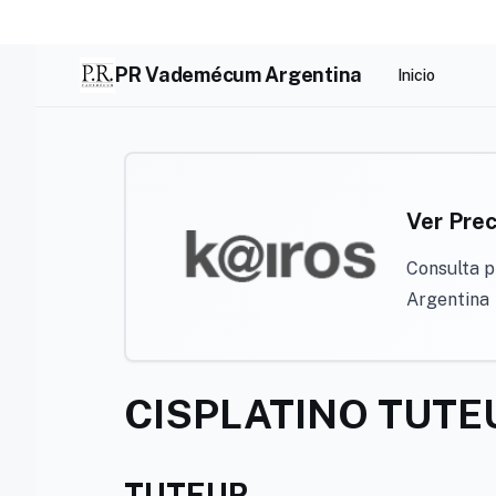
Skip
to
content
PR Vademécum Argentina
Inicio
Ver Prec
Consulta p
Argentina
CISPLATINO TUTE
TUTEUR