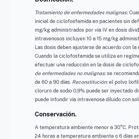
Tratamiento de enfermedades malignas:
Cuan
inicial de ciclofosfamida en pacientes sin d
mg/kg administrados por vía IV en dosis divid
intravenosos incluyen 10 a 15 mg/kg administ
Las dosis deben ajustarse de acuerdo con la e
Cuando la ciclofosfamida se utiliza en regím
efectuar una reducción en la dosis de ciclof
de enfermedades no malignas:
se recomienda
de 60 a 90 días.
Reconstitución:
el polvo liof
cloruro de sodio 0,9% puede ser inyectado d
puede infundir vía intravenosa diluido con s
Conservación.
A temperatura ambiente menor a 30°C. Proteg
24 horas a temperatura ambiente o 6 días en