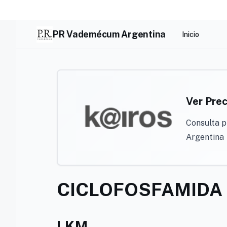
Skip
to
content
PR Vademécum Argentina
Inicio
Ver Prec
Consulta p
Argentina
CICLOFOSFAMIDA 
LKM