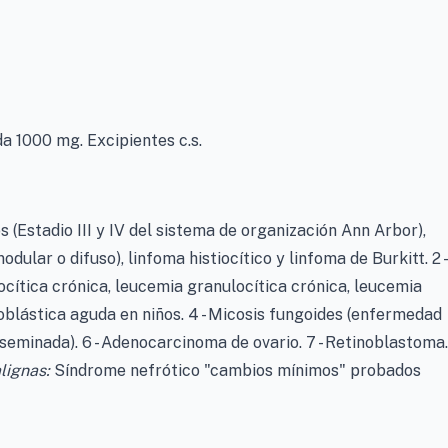
a 1000 mg. Excipientes c.s.
s (Estadio III y IV del sistema de organización Ann Arbor),
dular o difuso), linfoma histiocítico y linfoma de Burkitt. 2 -
ocítica crónica, leucemia granulocítica crónica, leucemia
blástica aguda en niños. 4 - Micosis fungoides (enfermedad
eminada). 6 - Adenocarcinoma de ovario. 7 - Retinoblastoma.
lignas:
Síndrome nefrótico "cambios mínimos" probados