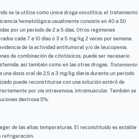
do se la utiliza como única droga oncolítica, el tratamiento
eficiencia hematológica usualmente consiste en 40 a 50
idas por un período de 2 a 5 días. Otros regímenes
rados cada 7 a 10 días ó 3 a 5 mg/kg 2 veces por semana.
videncia de la actividad antitumoral y/o de leucopenia.
enes de combinación de citotóxicos, puede ser necesario
osfamida, así también como en las otras drogas.
Tratamiento
 una dosis oral de 2,5 a 3 mg/kg diaria durante un periodo
ilizado puede reconstituirse con una solución estéril de
irectamente por vía intravenosa, intramuscular. También se
oluciones dextrosa 5%.
er de las altas temperaturas. El reconstituido es estable
 refrigeración.