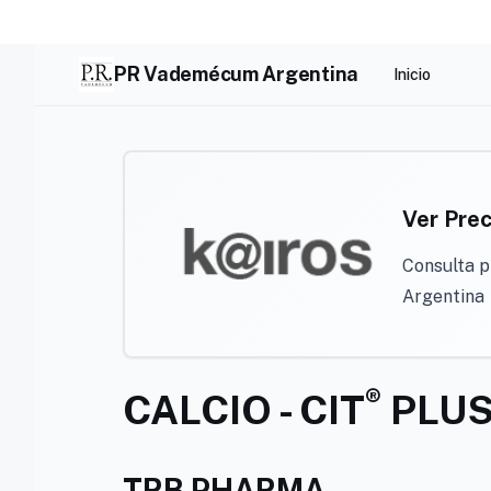
Skip
to
content
PR Vademécum Argentina
Inicio
Ver Prec
Consulta p
Argentina
®
CALCIO - CIT
PLU
TRB PHARMA