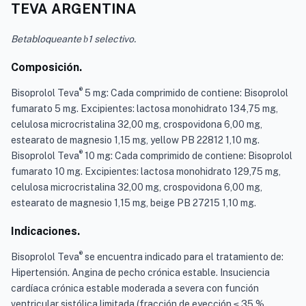
TEVA ARGENTINA
Betabloqueante
1 selectivo.
b
Composición.
®
Bisoprolol Teva
5 mg: Cada comprimido de contiene: Bisoprolol
fumarato 5 mg. Excipientes: lactosa monohidrato 134,75 mg,
celulosa microcristalina 32,00 mg, crospovidona 6,00 mg,
estearato de magnesio 1,15 mg, yellow PB 22812 1,10 mg.
®
Bisoprolol Teva
10 mg: Cada comprimido de contiene: Bisoprolol
fumarato 10 mg. Excipientes: lactosa monohidrato 129,75 mg,
celulosa microcristalina 32,00 mg, crospovidona 6,00 mg,
estearato de magnesio 1,15 mg, beige PB 27215 1,10 mg.
Indicaciones.
®
Bisoprolol Teva
se encuentra indicado para el tratamiento de:
Hipertensión. Angina de pecho crónica estable. Insuciencia
cardíaca crónica estable moderada a severa con función
ventricular sistólica limitada (fracción de eyección ≤ 35 %,