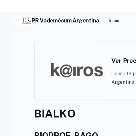
Skip
to
content
PR Vademécum Argentina
Inicio
Ver Prec
Consulta p
Argentina
BIALKO
BIOPROF. BAGO