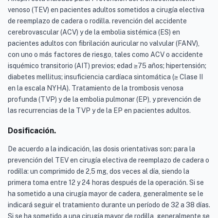
venoso (TEV) en pacientes adultos sometidos a cirugía electiva
de reemplazo de cadera o rodilla. revención del accidente
cerebrovascular (ACV) y de la embolia sistémica (ES) en
pacientes adultos con fibrilación auricular no valvular (FANV),
con uno o más factores de riesgo, tales como ACV o accidente
isquémico transitorio (AIT) previos; edad ≥75 años; hipertensión;
diabetes mellitus; insuficiencia cardíaca sintomática (≥ Clase II
en la escala NYHA). Tratamiento de la trombosis venosa
profunda (TVP) y de la embolia pulmonar (EP), y prevención de
las recurrencias de la TVP y de la EP en pacientes adultos.
Dosificación.
De acuerdo a la indicación, las dosis orientativas son: para la
prevención del TEV en cirugía electiva de reemplazo de cadera o
rodilla: un comprimido de 2,5 mg, dos veces al día, siendo la
primera toma entre 12 y 24 horas después de la operación. Si se
ha sometido a una cirugía mayor de cadera, generalmente se le
indicará seguir el tratamiento durante un período de 32 a 38 días.
Si se ha sometido a una cirugía mayor de rodilla, generalmente se