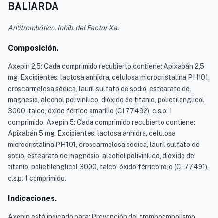
BALIARDA
Antitrombótico. Inhib. del Factor Xa.
Composición.
Axepin 2,5: Cada comprimido recubierto contiene: Apixabán 2,5
mg. Excipientes: lactosa anhidra, celulosa microcristalina PH101,
croscarmelosa sódica, lauril sulfato de sodio, estearato de
magnesio, alcohol polivinílico, dióxido de titanio, polietilenglicol
3000, talco, óxido férrico amarillo (CI 77492), c.s.p. 1
comprimido. Axepin 5: Cada comprimido recubierto contiene:
Apixabán 5 mg. Excipientes: lactosa anhidra, celulosa
microcristalina PH101, croscarmelosa sódica, lauril sulfato de
sodio, estearato de magnesio, alcohol polivinílico, dióxido de
titanio, polietilenglicol 3000, talco, óxido férrico rojo (CI 77491),
c.s.p. 1 comprimido.
Indicaciones.
Axepin está indicado para: Prevención del tromboembolismo