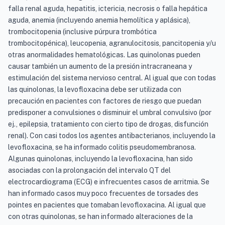
falla renal aguda, hepatitis, ictericia, necrosis o falla hepática
aguda, anemia (incluyendo anemia hemolítica y aplásica),
trombocitopenia (inclusive púrpura trombótica
trombocitopénica), leucopenia, agranulocitosis, pancitopenia y/u
otras anormalidades hematológicas. Las quinolonas pueden
causar también un aumento de la presión intracraneana y
estimulación del sistema nervioso central. Al igual que con todas
las quinolonas, la levofloxacina debe ser utilizada con
precaución en pacientes con factores de riesgo que puedan
predisponer a convulsiones o disminuir el umbral convulsivo (por
ej., epilepsia, tratamiento con cierto tipo de drogas, disfunción
renal). Con casi todos los agentes antibacterianos, incluyendo la
levofloxacina, se ha informado colitis pseudomembranosa.
Algunas quinolonas, incluyendo la levofloxacina, han sido
asociadas con la prolongación del intervalo QT del
electrocardiograma (ECG) e infrecuentes casos de arritmia. Se
han informado casos muy poco frecuentes de torsades des
pointes en pacientes que tomaban levofloxacina. Al igual que
con otras quinolonas, se han informado alteraciones de la