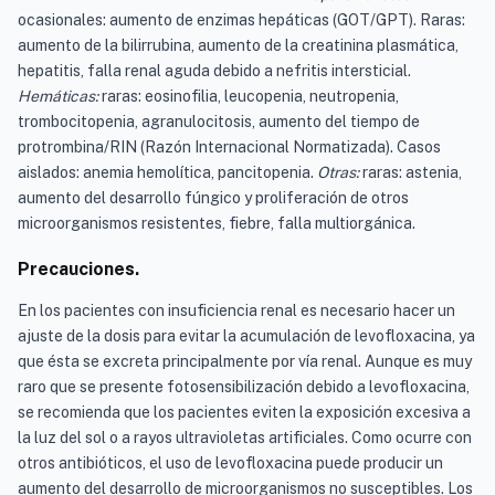
ocasionales: aumento de enzimas hepáticas (GOT/GPT). Raras:
aumento de la bilirrubina, aumento de la creatinina plasmática,
hepatitis, falla renal aguda debido a nefritis intersticial.
Hemáticas:
raras: eosinofilia, leucopenia, neutropenia,
trombocitopenia, agranulocitosis, aumento del tiempo de
protrombina/RIN (Razón Internacional Normatizada). Casos
aislados: anemia hemolítica, pancitopenia.
Otras:
raras: astenia,
aumento del desarrollo fúngico y proliferación de otros
microorganismos resistentes, fiebre, falla multiorgánica.
Precauciones.
En los pacientes con insuficiencia renal es necesario hacer un
ajuste de la dosis para evitar la acumulación de levofloxacina, ya
que ésta se excreta principalmente por vía renal. Aunque es muy
raro que se presente fotosensibilización debido a levofloxacina,
se recomienda que los pacientes eviten la exposición excesiva a
la luz del sol o a rayos ultravioletas artificiales. Como ocurre con
otros antibióticos, el uso de levofloxacina puede producir un
aumento del desarrollo de microorganismos no susceptibles. Los