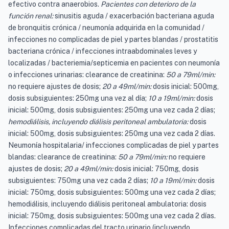
efectivo contra anaerobios.
Pacientes con deterioro de la
función renal:
sinusitis aguda / exacerbación bacteriana aguda
de bronquitis crónica / neumonía adquirida en la comunidad /
infecciones no complicadas de piel y partes blandas / prostatitis
bacteriana crónica / infecciones intraabdominales leves y
localizadas / bacteriemia/septicemia en pacientes con neumonía
o infecciones urinarias: clearance de creatinina:
50 a 79ml/min:
no requiere ajustes de dosis;
20 a 49ml/min:
dosis inicial: 500mg,
dosis subsiguientes: 250mg una vez al día;
10 a 19ml/min:
dosis
inicial: 500mg, dosis subsiguientes: 250mg una vez cada 2 días;
hemodiálisis, incluyendo diálisis peritoneal ambulatoria:
dosis
inicial: 500mg, dosis subsiguientes: 250mg una vez cada 2 días.
Neumonía hospitalaria/ infecciones complicadas de piel y partes
blandas: clearance de creatinina:
50 a 79ml/min:
no requiere
ajustes de dosis;
20 a 49ml/min:
dosis inicial: 750mg, dosis
subsiguientes: 750mg una vez cada 2 días;
10 a 19ml/min:
dosis
inicial: 750mg, dosis subsiguientes: 500mg una vez cada 2 días;
hemodiálisis, incluyendo diálisis peritoneal ambulatoria: dosis
inicial: 750mg, dosis subsiguientes: 500mg una vez cada 2 días.
Infecciones complicadas del tracto urinario (incluyendo