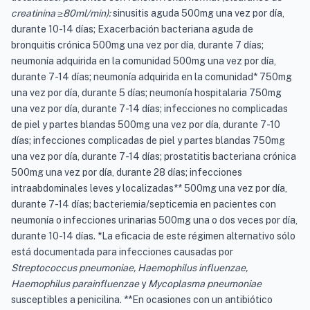
creatinina ≥80ml/min):
sinusitis aguda 500mg una vez por día,
durante 10-14 días; Exacerbación bacteriana aguda de
bronquitis crónica 500mg una vez por día, durante 7 días;
neumonía adquirida en la comunidad 500mg una vez por día,
durante 7-14 días; neumonía adquirida en la comunidad* 750mg
una vez por día, durante 5 días; neumonía hospitalaria 750mg
una vez por día, durante 7-14 días; infecciones no complicadas
de piel y partes blandas 500mg una vez por día, durante 7-10
días; infecciones complicadas de piel y partes blandas 750mg
una vez por día, durante 7-14 días; prostatitis bacteriana crónica
500mg una vez por día, durante 28 días; infecciones
intraabdominales leves y localizadas** 500mg una vez por día,
durante 7-14 días; bacteriemia/septicemia en pacientes con
neumonía o infecciones urinarias 500mg una o dos veces por día,
durante 10-14 días. *La eficacia de este régimen alternativo sólo
está documentada para infecciones causadas por
Streptococcus pneumoniae, Haemophilus influenzae,
Haemophilus parainfluenzae
y
Mycoplasma pneumoniae
susceptibles a penicilina. **En ocasiones con un antibiótico