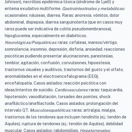
Johnson), necrólisis epidérmica tóxica (síndrome de Lyell) y
eritema exudativo multiforme.
Gastrointestinales y metabólicas:
ocasionales: náuseas, diarrea. Raras: anorexia, vómitos, dolor
abdominal, dispepsia, diarrea sanguinolenta (que en casos muy
raros puede ser indicativa de colitis pseudomembranosa),
hipoglucemia, especialmente en diabéticos.
Neurológicas/Psiquiátricas:
raras: cefaleas, mareos/vértigo,
somnolencia, insomnio, depresión, disforia, ansiedad, reacciones
psicóticas pudiendo presentar alucinaciones, parestesias,
temblor, agitación, confusión, convulsiones, hipoestesia,
trastornos visuales y auditivos, trastornos del gusto y el olfato,
anormalidades en el electroencefalograma (EEG),
encefalopatía. Casos aislados: reacción psicótica con
ideas/intentos de suicidio.
Cardiovasculares:
raras: taquicardia,
hipotensión, vasodilatación, torsades des pointes, shock
anafiláctico/anafilactoide. Casos aislados: prolongación del
intervalo QT.
Musculoesqueléticas:
raras: artralgia, mialgia,
trastornos de los tendones que incluyen tendinitis (ej.: tendón de
Aquiles), ruptura de tendones (ej.: tendón de Aquiles), debilidad
muscular. Casos aislados: rabdomiólisis.
Hepatorrenales: