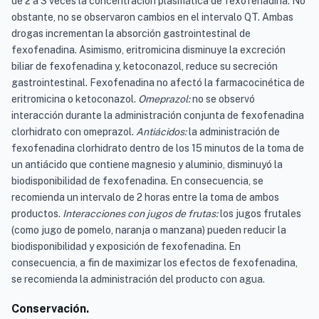
de 2 a 3 veces la concentración plasmática de fexofenadina. No
obstante, no se observaron cambios en el intervalo QT. Ambas
drogas incrementan la absorción gastrointestinal de
fexofenadina. Asimismo, eritromicina disminuye la excreción
biliar de fexofenadina y, ketoconazol, reduce su secreción
gastrointestinal. Fexofenadina no afectó la farmacocinética de
eritromicina o ketoconazol.
Omeprazol:
no se observó
interacción durante la administración conjunta de fexofenadina
clorhidrato con omeprazol.
Antiácidos:
la administración de
fexofenadina clorhidrato dentro de los 15 minutos de la toma de
un antiácido que contiene magnesio y aluminio, disminuyó la
biodisponibilidad de fexofenadina. En consecuencia, se
recomienda un intervalo de 2 horas entre la toma de ambos
productos.
Interacciones con jugos de frutas:
los jugos frutales
(como jugo de pomelo, naranja o manzana) pueden reducir la
biodisponibilidad y exposición de fexofenadina. En
consecuencia, a fin de maximizar los efectos de fexofenadina,
se recomienda la administración del producto con agua.
Conservación.