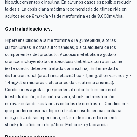
hipoglucemiantes o insulina. En algunos casos es posible reducir
la dosis. La dosis diaria máxima recomendada de glimepirida en
adultos es de 8mg/día y la de metformina es de 3.000mg/día.
Contraindicaciones.
Hipersensibilidad a la metformina o la glimepirida, a otras
sulfonilureas, a otras sulfonamidas, o a cualquiera de los
componentes del producto. Acidosis metabólica aguda o
crónica, incluyendo la cetoacidosis diabética con o sin coma
(este cuadro debe ser tratado con insulina). Enfermedad o
disfunción renal (creatinina plasmática > 1,5mg/dl en varones y >
1,4mg/dl en mujeres o clearance de creatinina anormal).
Condiciones agudas que pueden afectar la función renal
(deshidratación, infección severa, shock, administración
intravascular de sustancias iodadas de contraste). Condiciones
que pueden ocasionar hipoxia tisular (insuficiencia cardíaca
congestiva descompensada, infarto de miocardio reciente,
shock). Insuficiencia hepática. Embarazo y lactancia.