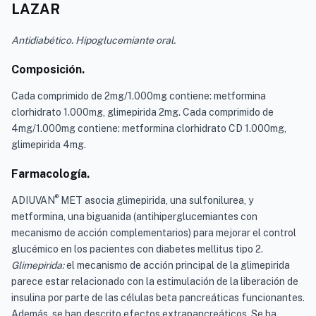
LAZAR
Antidiabético. Hipoglucemiante oral.
Composición.
Cada comprimido de 2mg/1.000mg contiene: metformina
clorhidrato 1.000mg, glimepirida 2mg. Cada comprimido de
4mg/1.000mg contiene: metformina clorhidrato CD 1.000mg,
glimepirida 4mg.
Farmacología.
®
ADIUVAN
MET asocia glimepirida, una sulfonilurea, y
metformina, una biguanida (antihiperglucemiantes con
mecanismo de acción complementarios) para mejorar el control
glucémico en los pacientes con diabetes mellitus tipo 2.
Glimepirida:
el mecanismo de acción principal de la glimepirida
parece estar relacionado con la estimulación de la liberación de
insulina por parte de las células beta pancreáticas funcionantes.
Además, se han descrito efectos extrapancreáticos. Se ha