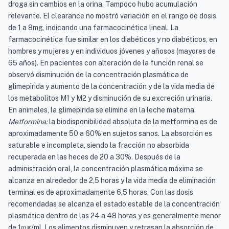
droga sin cambios en la orina. Tampoco hubo acumulación
relevante. El clearance no mostró variación en el rango de dosis
de 1 a 8mg, indicando una farmacocinética lineal. La
farmacocinética fue similar en los diabéticos y no diabéticos, en
hombres y mujeres y en individuos jóvenes y añosos (mayores de
65 años). En pacientes con alteración de la función renal se
observó disminución de la concentración plasmática de
glimepirida y aumento de la concentración y de la vida media de
los metabolitos M1 y M2 y disminución de su excreción urinaria.
En animales, la glimepirida se elimina en la leche materna.
Metformina:
la biodisponibilidad absoluta de la metformina es de
aproximadamente 50 a 60% en sujetos sanos. La absorción es
saturable e incompleta, siendo la fracción no absorbida
recuperada en las heces de 20 a 30%. Después de la
administración oral, la concentración plasmática máxima se
alcanza en alrededor de 2,5 horas y la vida media de eliminación
terminal es de aproximadamente 6,5 horas. Con las dosis
recomendadas se alcanza el estado estable de la concentración
plasmática dentro de las 24 a 48 horas y es generalmente menor
de 1
g/ml. Los alimentos disminuyen y retrasan la absorción de
m