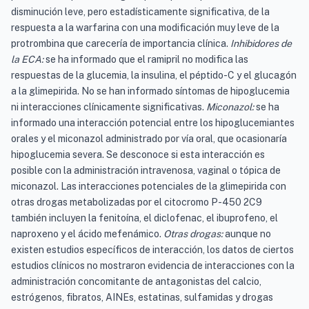
disminución leve, pero estadísticamente significativa, de la
respuesta a la warfarina con una modificación muy leve de la
protrombina que carecería de importancia clínica.
Inhibidores de
la ECA:
se ha informado que el ramipril no modifica las
respuestas de la glucemia, la insulina, el péptido-C y el glucagón
a la glimepirida. No se han informado síntomas de hipoglucemia
ni interacciones clínicamente significativas.
Miconazol:
se ha
informado una interacción potencial entre los hipoglucemiantes
orales y el miconazol administrado por vía oral, que ocasionaría
hipoglucemia severa. Se desconoce si esta interacción es
posible con la administración intravenosa, vaginal o tópica de
miconazol. Las interacciones potenciales de la glimepirida con
otras drogas metabolizadas por el citocromo P-450 2C9
también incluyen la fenitoína, el diclofenac, el ibuprofeno, el
naproxeno y el ácido mefenámico.
Otras drogas:
aunque no
existen estudios específicos de interacción, los datos de ciertos
estudios clínicos no mostraron evidencia de interacciones con la
administración concomitante de antagonistas del calcio,
estrógenos, fibratos, AINEs, estatinas, sulfamidas y drogas