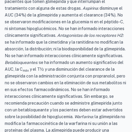
pacientes que tomen glimepirida y que interrumpan el
tratamiento con alguna de estas drogas.
Aspirina:
disminuye el
AUC (34%) de la glimepirida y aumenta el clearance (34%). No
se observaron modificaciones en la glucemia ni en el péptido-C,
ni síntomas hipoglucémicos. No se han informado interacciones
clínicamente significativas.
Antagonistas de los receptores H2:
se ha informado que la cimetidina y la ranitidina no modifican la
absorción, la distribución; ni la biodisponibilidad de la glimepirida.
No se han informado interacciones clínicamente significativas.
Betabloqueantes:
se ha informado un aumento significativo del
AUC, la C
y el T½ y una disminución del clearance de la
máx
glimepirida con la administración conjunta con propranolol, pero
no se observaron cambios en la eliminación de sus metabolitos ni
en sus efectos farmacodinámicos. No se han informado
interacciones clínicamente significativas. Sin embargo, se
recomienda precaución cuando se administre glimepirida junto
con un betabloqueante y los pacientes deben estar advertidos
sobre la posibilidad de hipoglucemia.
Warfarina:
la glimepirida no
modifica la farmacocinética de la warfarina ni su unión a las
proteínas del plasma. La glimepirida puede producir una