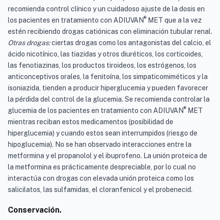
recomienda control clínico y un cuidadoso ajuste de la dosis en
®
los pacientes en tratamiento con ADIUVAN
MET que a la vez
estén recibiendo drogas catiónicas con eliminación tubular renal.
Otras drogas:
ciertas drogas como los antagonistas del calcio, el
ácido nicotínico, las tiazidas y otros diuréticos, los corticoides,
las fenotiazinas, los productos tiroideos, los estrógenos, los
anticonceptivos orales, la fenitoína, los simpaticomiméticos y la
isoniazida, tienden a producir hiperglucemia y pueden favorecer
la pérdida del control de la glucemia. Se recomienda controlar la
®
glucemia de los pacientes en tratamiento con ADIUVAN
MET
mientras reciban estos medicamentos (posibilidad de
hiperglucemia) y cuando estos sean interrumpidos (riesgo de
hipoglucemia). No se han observado interacciones entre la
metformina y el propanolol y el ibuprofeno. La unión proteica de
la metformina es prácticamente despreciable, por lo cual no
interactúa con drogas con elevada unión proteica como los
salicilatos, las sulfamidas, el cloranfenicol y el probenecid.
Conservación.