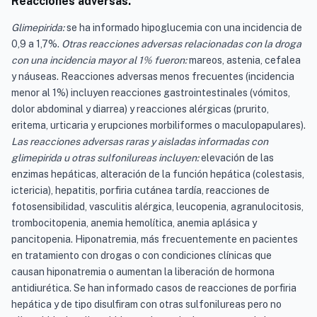
Reacciones adversas.
Glimepirida:
se ha informado hipoglucemia con una incidencia de
0,9 a 1,7%.
Otras reacciones adversas relacionadas con la droga
con una incidencia mayor al 1% fueron:
mareos, astenia, cefalea
y náuseas. Reacciones adversas menos frecuentes (incidencia
menor al 1%) incluyen reacciones gastrointestinales (vómitos,
dolor abdominal y diarrea) y reacciones alérgicas (prurito,
eritema, urticaria y erupciones morbiliformes o maculopapulares).
Las reacciones adversas raras y aisladas informadas con
glimepirida u otras sulfonilureas incluyen:
elevación de las
enzimas hepáticas, alteración de la función hepática (colestasis,
ictericia), hepatitis, porfiria cutánea tardía, reacciones de
fotosensibilidad, vasculitis alérgica, leucopenia, agranulocitosis,
trombocitopenia, anemia hemolítica, anemia aplásica y
pancitopenia. Hiponatremia, más frecuentemente en pacientes
en tratamiento con drogas o con condiciones clínicas que
causan hiponatremia o aumentan la liberación de hormona
antidiurética. Se han informado casos de reacciones de porfiria
hepática y de tipo disulfiram con otras sulfonilureas pero no