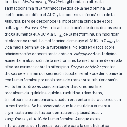
tiroideas.
Metformina: gliburida:
la gliburida no altera la
farmacodinamia ni la farmacocinética de la metformina. La
metformina modifica el AUC y la concentración máxima de la
gliburida, pero se desconoce la importancia clínica de estos
hallazgos.
Furosemida:
en la administración de dosis únicas esta
droga aumenta el AUC y la C
de la metformina, sin modificar
máx
el clearance renal. La metformina disminuye el AUC, la C
y la
máx
vida media terminal de la furosemida. No existen datos sobre
administración concomitante crónica.
Nifedipina:
la nifedipina
aumenta la absorción de la metformina. La metformina desarrolla
efectos mínimos sobre la nifedipina.
Drogas catiónicas:
estas
drogas se eliminan por secreción tubular renal y pueden competir
con la metformina por un sistema de transporte tubular común.
Por lo tanto, drogas como amilorida, digoxina, morfina,
procainamida, quinidina, quinina, ranitidina, triamtireno,
trimetoprima o vancomicina pueden presentar interacciones con
la metformina. Se ha observado que la cimetidina aumenta
significativamente las concentraciones plasmáticas y
sanguíneas y el AUC de la metformina. Aunque estas
interacciones son teóricas (excepto para la cimetidina) se