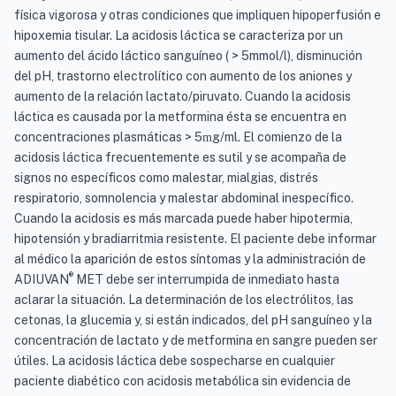
física vigorosa y otras condiciones que impliquen hipoperfusión e
hipoxemia tisular. La acidosis láctica se caracteriza por un
aumento del ácido láctico sanguíneo ( > 5mmol/l), disminución
del pH, trastorno electrolítico con aumento de los aniones y
aumento de la relación lactato/piruvato. Cuando la acidosis
láctica es causada por la metformina ésta se encuentra en
concentraciones plasmáticas > 5
g/ml. El comienzo de la
m
acidosis láctica frecuentemente es sutil y se acompaña de
signos no específicos como malestar, mialgias, distrés
respiratorio, somnolencia y malestar abdominal inespecífico.
Cuando la acidosis es más marcada puede haber hipotermia,
hipotensión y bradiarritmia resistente. El paciente debe informar
al médico la aparición de estos síntomas y la administración de
®
ADIUVAN
MET debe ser interrumpida de inmediato hasta
aclarar la situación. La determinación de los electrólitos, las
cetonas, la glucemia y, si están indicados, del pH sanguíneo y la
concentración de lactato y de metformina en sangre pueden ser
útiles. La acidosis láctica debe sospecharse en cualquier
paciente diabético con acidosis metabólica sin evidencia de