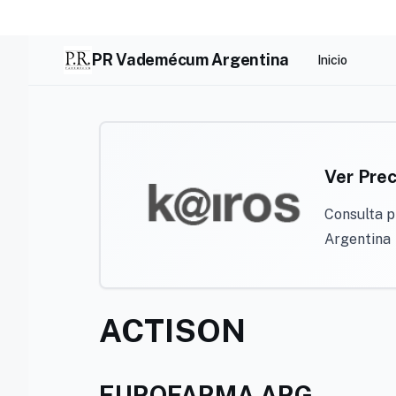
Skip
to
content
PR Vademécum Argentina
Inicio
Ver Prec
Consulta p
Argentina
ACTISON
EUROFARMA ARG.