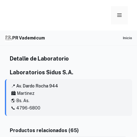
Skip
to
Menu
content
PR Vademécum
Inicio
Detalle de Laboratorio
Laboratorios Sidus S.A.
📍 Av. Dardo Rocha 944
🏙️ Martinez
🌎 Bs. As.
📞 4796-6800
Productos relacionados (65)