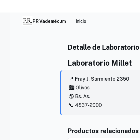
Skip
to
content
PR Vademécum
Inicio
Detalle de Laboratorio
Laboratorio Millet
📍 Fray J. Sarmiento 2350
🏙️ Olivos
🌎 Bs. As.
📞 4837-2900
Productos relacionados 