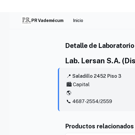
Skip
to
content
PR Vademécum
Inicio
Detalle de Laboratorio
Lab. Lersan S.A. (D
📍 Saladillo 2452 Piso 3
🏙️ Capital
🌎
📞 4687-2554/2559
Productos relacionados 