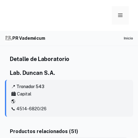
Skip
to
Menu
content
PR Vademécum
Inicio
Detalle de Laboratorio
Lab. Duncan S.A.
📍 Tronador 543
🏙️ Capital
🌎
📞 4514-6820/26
Productos relacionados (51)